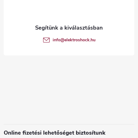
b
l
é
info
@
elektroshock.hu
c
Online fizetési lehetőséget biztosítunk