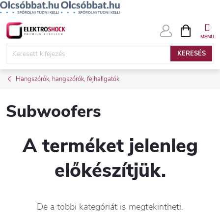
Ugrás
KOSÁR
a
fő
KERESÉS
tartalomhoz
Hangszórók, hangszórók, fejhallgatók
Subwoofers
A terméket jelenleg
előkészítjük.
De a többi kategóriát is megtekintheti.