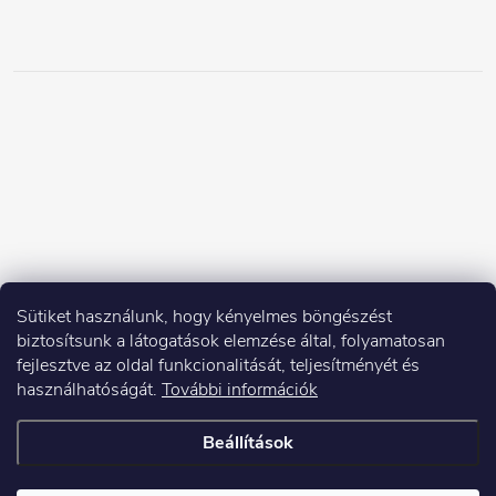
Sütiket használunk, hogy kényelmes böngészést
biztosítsunk a látogatások elemzése által, folyamatosan
fejlesztve az oldal funkcionalitását, teljesítményét és
használhatóságát.
További információk
Beállítások
Copyright 2026
Elektroshock.hu
. Minden jog fenntartva.