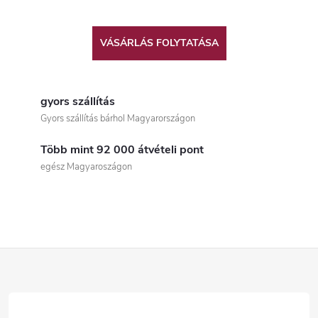
VÁSÁRLÁS FOLYTATÁSA
gyors szállítás
Gyors szállítás bárhol Magyarországon
Több mint 92 000 átvételi pont
egész Magyaroszágon
L
á