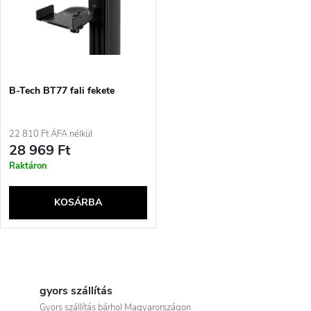
e
t
z
á
é
j
B-Tech BT77 fali fekete
s
a
22 810 Ft ÁFA nélkül
e
28 969 Ft
Raktáron
KOSÁRBA
L
i
gyors szállítás
Gyors szállítás bárhol Magyarországon