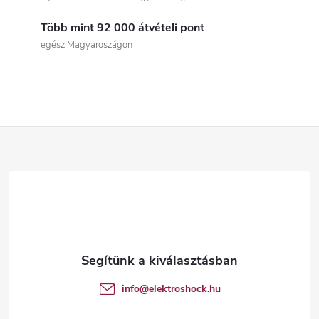
s
Több mint 92 000 átvételi pont
t
egész Magyaroszágon
a
i
r
L
á
á
n
b
y
í
l
t
é
info
@
elektroshock.hu
á