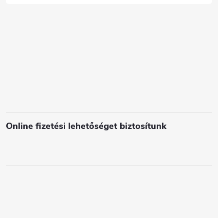
c
s
e
l
e
m
e
i
Online fizetési lehetőséget biztosítunk