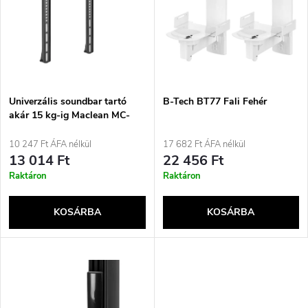
m
r
é
m
k
é
e
Univerzális soundbar tartó
B-Tech BT77 Fali Fehér
akár 15 kg-ig Maclean MC-
k
914, TV alá szerelhető
k
10 247 Ft ÁFA nélkül
17 682 Ft ÁFA nélkül
e
13 014 Ft
22 456 Ft
r
Raktáron
Raktáron
k
e
KOSÁRBA
KOSÁRBA
l
n
i
d
s