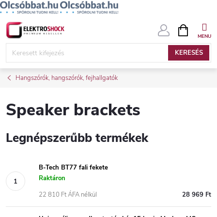
Ugrás
KOSÁR
a
fő
KERESÉS
tartalomhoz
Hangszórók, hangszórók, fejhallgatók
Speaker brackets
Legnépszerűbb termékek
B-Tech BT77 fali fekete
Raktáron
22 810 Ft ÁFA nélkül
28 969 Ft