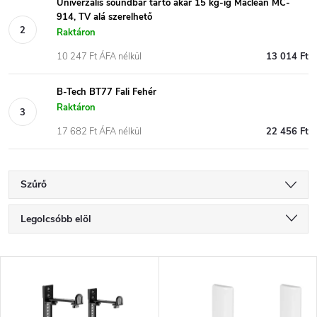
Univerzális soundbar tartó akár 15 kg-ig Maclean MC-
914, TV alá szerelhető
Raktáron
10 247 Ft ÁFA nélkül
13 014 Ft
B-Tech BT77 Fali Fehér
Raktáron
17 682 Ft ÁFA nélkül
22 456 Ft
Szűrő
T
Legolcsóbb elöl
e
Legdrágább
T
Legnépszerűbb termékek
r
e
ABC szerint