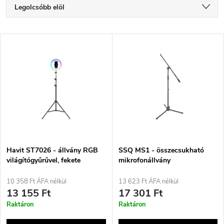
T
Legolcsóbb elöl
e
Legdrágább
T
Legnépszerűbb termékek
r
e
ABC szerint
m
r
é
m
k
é
e
Havit ST7026 - állvány RGB
SSQ MS1 - összecsukható
világítógyűrűvel, fekete
mikrofonállvány
k
k
10 358 Ft ÁFA nélkül
13 623 Ft ÁFA nélkül
e
13 155 Ft
17 301 Ft
r
Raktáron
Raktáron
k