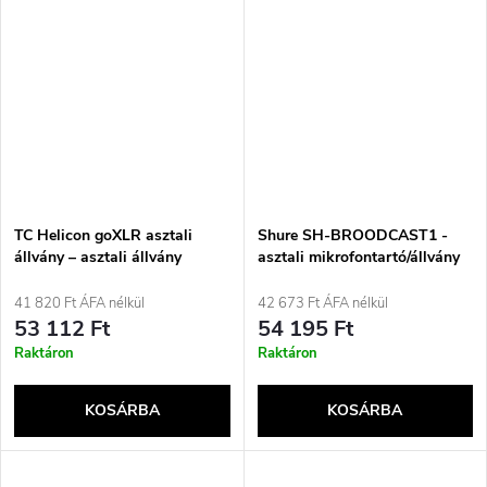
TC Helicon goXLR asztali
Shure SH-BROODCAST1 -
állvány – asztali állvány
asztali mikrofontartó/állvány
goXLR-hez
41 820 Ft ÁFA nélkül
42 673 Ft ÁFA nélkül
53 112 Ft
54 195 Ft
Raktáron
Raktáron
KOSÁRBA
KOSÁRBA