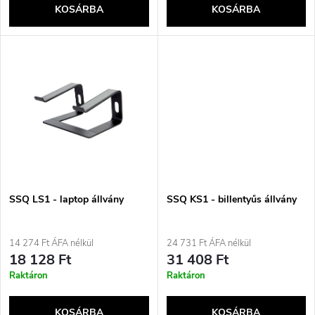
e
KOSÁRBA
KOSÁRBA
l
n
i
d
s
e
t
z
á
é
j
SSQ LS1 - laptop állvány
SSQ KS1 - billentyűs állvány
s
a
14 274 Ft ÁFA nélkül
24 731 Ft ÁFA nélkül
e
18 128 Ft
31 408 Ft
Raktáron
Raktáron
KOSÁRBA
KOSÁRBA