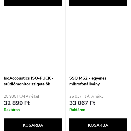
IsoAccoustics ISO-PUCK -
SSQ MS2 - egyenes
stúdiómonitor szigetelők
mikrofonállvány
25 905 Ft ÁFA nélkül
26 037 Ft ÁFA nélkül
32 899 Ft
33 067 Ft
Raktáron
Raktáron
KOSÁRBA
KOSÁRBA