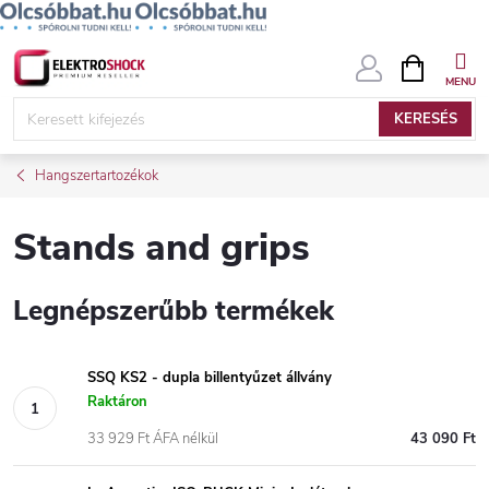
Ugrás
KOSÁR
a
fő
KERESÉS
tartalomhoz
Hangszertartozékok
Stands and grips
Legnépszerűbb termékek
SSQ KS2 - dupla billentyűzet állvány
Raktáron
33 929 Ft ÁFA nélkül
43 090 Ft