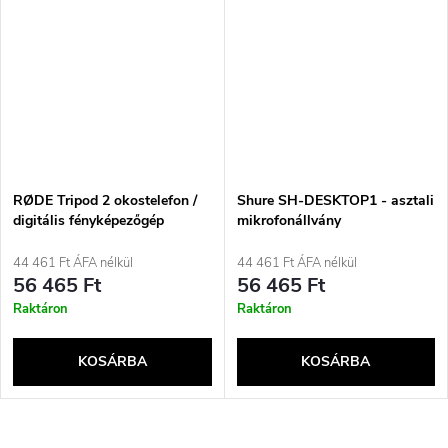
RØDE Tripod 2 okostelefon /
Shure SH-DESKTOP1 - asztali
digitális fényképezőgép
mikrofonállvány
állvány, 3 láb, fekete
44 461 Ft ÁFA nélkül
44 461 Ft ÁFA nélkül
56 465 Ft
56 465 Ft
Raktáron
Raktáron
KOSÁRBA
KOSÁRBA