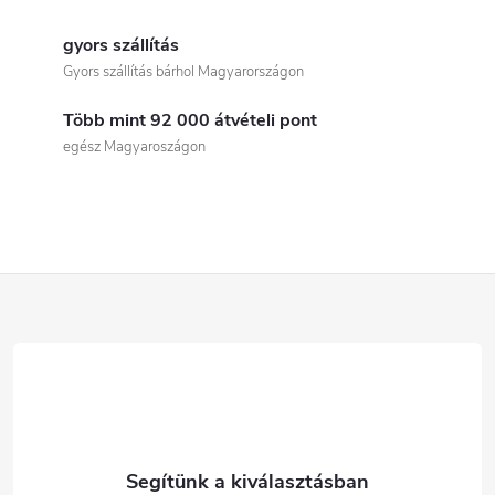
L
i
gyors szállítás
Gyors szállítás bárhol Magyarországon
s
Több mint 92 000 átvételi pont
t
egész Magyaroszágon
a
i
r
L
á
á
n
b
y
í
l