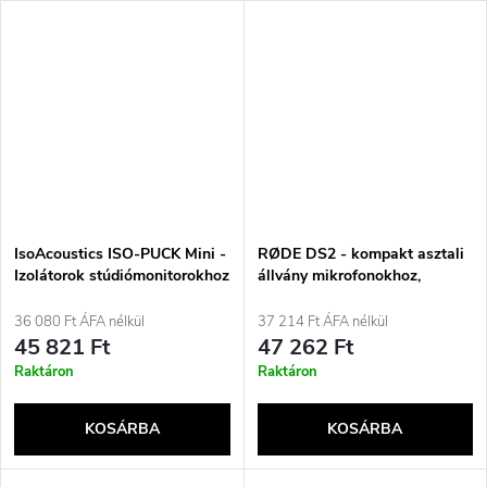
IsoAcoustics ISO-PUCK Mini -
RØDE DS2 - kompakt asztali
Izolátorok stúdiómonitorokhoz
állvány mikrofonokhoz,
kamerákhoz,
okostelefonokhoz,
36 080 Ft ÁFA nélkül
37 214 Ft ÁFA nélkül
világításhoz
45 821 Ft
47 262 Ft
Raktáron
Raktáron
KOSÁRBA
KOSÁRBA