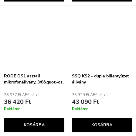
RODE DS1 asztali
SSQ KS2 - dupla billentyűzet
mikrofonállvány, 3/8&quot;-os,
állvány
fekete
28 677 Ft ÁFA nélkül
33 929 Ft ÁFA nélkül
36 420 Ft
43 090 Ft
Raktáron
Raktáron
KOSÁRBA
KOSÁRBA