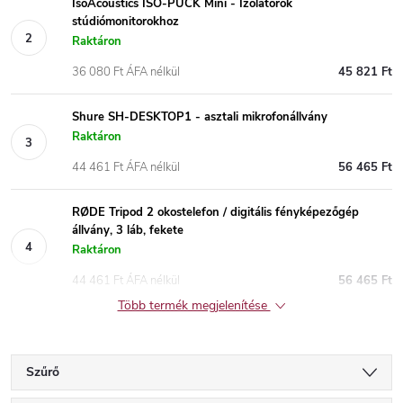
IsoAcoustics ISO-PUCK Mini - Izolátorok
stúdiómonitorokhoz
Raktáron
36 080 Ft ÁFA nélkül
45 821 Ft
Shure SH-DESKTOP1 - asztali mikrofonállvány
Raktáron
44 461 Ft ÁFA nélkül
56 465 Ft
RØDE Tripod 2 okostelefon / digitális fényképezőgép
állvány, 3 láb, fekete
Raktáron
44 461 Ft ÁFA nélkül
56 465 Ft
Több termék megjelenítése
Szűrő