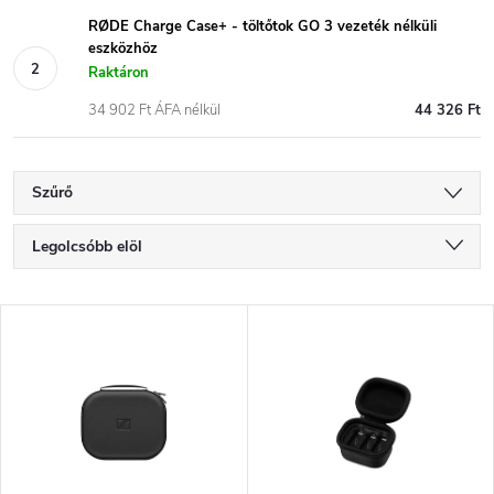
RØDE Charge Case+ - töltőtok GO 3 vezeték nélküli
eszközhöz
Raktáron
34 902 Ft ÁFA nélkül
44 326 Ft
Szűrő
T
Legolcsóbb elöl
e
Legdrágább
T
Legnépszerűbb termékek
r
e
ABC szerint
m
r
é