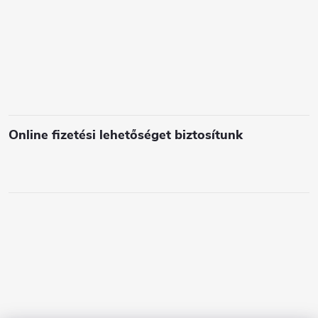
l
e
m
e
i
Online fizetési lehetőséget biztosítunk