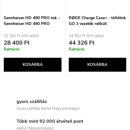
m
k
é
e
Sennheiser HD 490 PRO tok -
RØDE Charge Case+ - töltőtok
Sennheiser HD 490 PRO
GO 3 vezeték nélküli
k
fejhallgatóhoz tervezett tok
eszközhöz
k
22 362 Ft ÁFA nélkül
34 902 Ft ÁFA nélkül
e
28 400 Ft
44 326 Ft
r
Raktáron
Raktáron
k
e
KOSÁRBA
KOSÁRBA
l
n
i
L
d
s
i
gyors szállítás
e
Gyors szállítás bárhol Magyarországon
t
s
z
Több mint 92 000 átvételi pont
t
egész Magyaroszágon