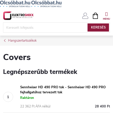
Ugrás
KOSÁR
a
fő
KERESÉS
tartalomhoz
Hangszertartozékok
Covers
Legnépszerűbb termékek
Sennheiser HD 490 PRO tok - Sennheiser HD 490 PRO
fejhallgatóhoz tervezett tok
Raktáron
22 362 Ft ÁFA nélkül
28 400 Ft