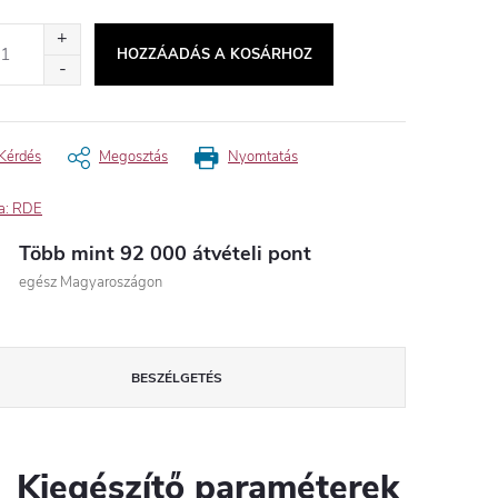
égár:
HOZZÁADÁS A KOSÁRHOZ
Kérdés
Megosztás
Nyomtatás
a:
RDE
Több mint 92 000 átvételi pont
egész Magyaroszágon
BESZÉLGETÉS
Kiegészítő paraméterek