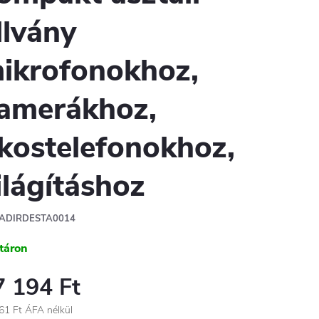
llvány
ikrofonokhoz,
amerákhoz,
kostelefonokhoz,
ilágításhoz
ADIRDESTA0014
táron
7 194 Ft
61 Ft ÁFA nélkül