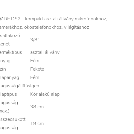
ØDE DS2 - kompakt asztali állvány mikrofonokhoz,
amerákhoz, okostelefonokhoz, világításhoz
satlakozó
3/8"
enet
erméktípus
asztali állvány
nyag
Fém
zín
Fekete
lapanyag
Fém
agasságállítás
Igen
laptípus
Kör alakú alap
agasság
38 cm
max.)
sszecsukott
19 cm
agasság