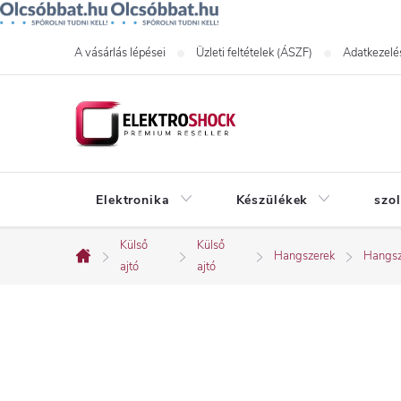
Ugrás
A vásárlás lépései
Üzleti feltételek (ÁSZF)
Adatkezelés
a
fő
tartalomhoz
Elektronika
Készülékek
szo
Külső
Külső
Hangszerek
Hangsz
Kezdőlap
ajtó
ajtó
O
l