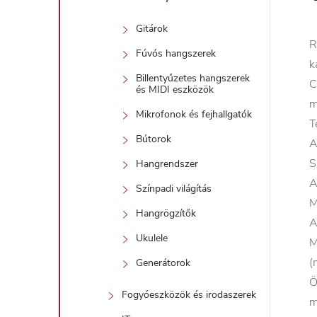
Gitárok
R
Fúvós hangszerek
k
Billentyűzetes hangszerek
C
és MIDI eszközök
m
Mikrofonok és fejhallgatók
T
Bútorok
A
S
Hangrendszer
A
Színpadi világítás
M
Hangrögzítők
A
Ukulele
M
(
Generátorok
Ö
Fogyóeszközök és irodaszerek
m