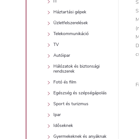
IT
S
S
Háztartási gépek
M
Üzletfelszerelések
(
Telekommunikáció
M
TV
D
c
Autóipar
Hálózatok és biztonsági
rendszerek
Fotó és film
F
Egészség és szépségápolás
Sport és turizmus
Ipar
Időseknek
Gyermekeknek és anyáknak