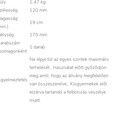
úly
1,47 kg
zélesség
120 mm
agasság
19 cm
min.)
élység
170 mm
arabszám
1 darab
somagonként
Ne lépje túl az egyes szintek maximális
terhelését., Használat előtt győződjön
meg arról, hogy az állvány megfelelően
igyelmeztetés
van összeszerelve., Kisgyermekek elől
elzárva tartandó a felborulás veszélye
miatt.