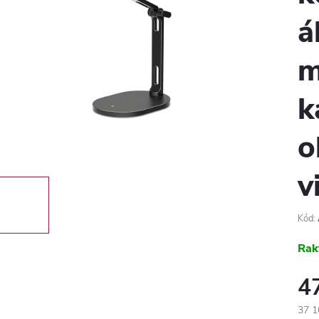
á
m
k
o
v
Kód:
Rak
4
37 1