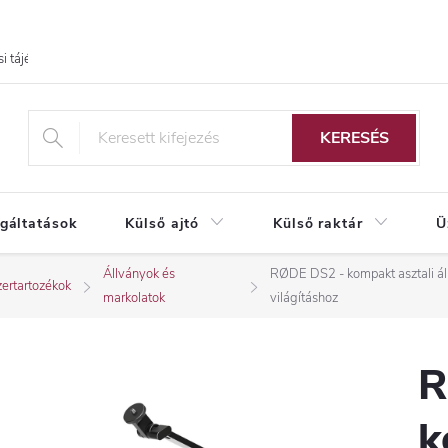
i tájékoztató
KERESÉS
lgáltatások
Külső ajtó
Külső raktár
Ü
Állványok és
RØDE DS2 - kompakt asztali ál
ertartozékok
markolatok
világításhoz
R
k