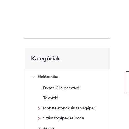
d
a
l
s
Kategóriák
Kategóriák
átugrása
ó
p
Elektronika
Dyson Álló porszívó
a
Televízió
n
Mobiltelefonok és táblagépek
Számítógépek és iroda
e
Audio