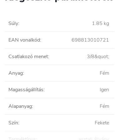
Súly
:
1.85 kg
EAN vonalkód
:
698813010721
Csatlakozó menet
:
3/8&quot;
Anyag
:
Fém
Magasságállítás
:
Igen
Alapanyag
:
Fém
Szín
:
Fekete
Terméktípus
:
asztali állvány