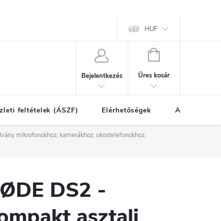
HUF
KOSÁR
Üres kosár
Bejelentkezés
zleti feltételek (ÁSZF)
Elérhetőségek
A vásárlás l
lvány mikrofonokhoz, kamerákhoz, okostelefonokhoz,
ØDE DS2 -
ompakt asztali