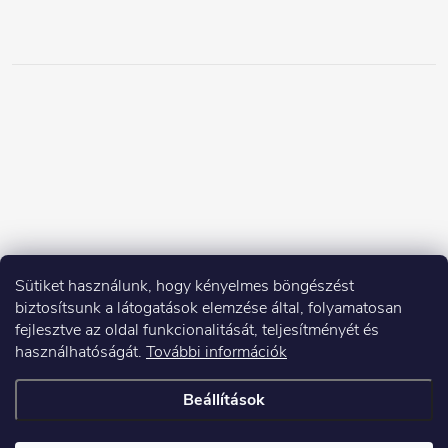
Sütiket használunk, hogy kényelmes böngészést
biztosítsunk a látogatások elemzése által, folyamatosan
fejlesztve az oldal funkcionalitását, teljesítményét és
használhatóságát.
További információk
Beállítások
Copyright 2026
Elektroshock.hu
. Minden jog fenntartva.