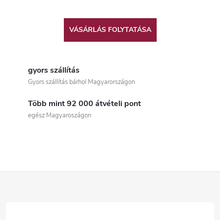
VÁSÁRLÁS FOLYTATÁSA
gyors szállítás
Gyors szállítás bárhol Magyarországon
Több mint 92 000 átvételi pont
egész Magyaroszágon
L
á