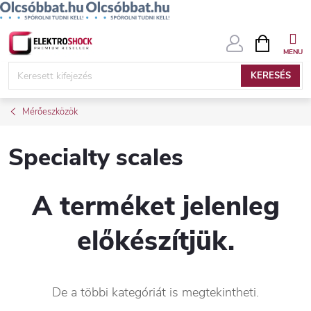
Ugrás
KOSÁR
a
fő
KERESÉS
tartalomhoz
Mérőeszközök
Specialty scales
A terméket jelenleg
előkészítjük.
De a többi kategóriát is megtekintheti.