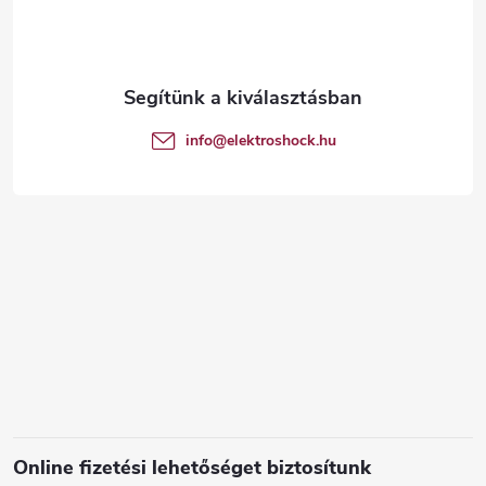
b
l
é
info
@
elektroshock.hu
c
Online fizetési lehetőséget biztosítunk