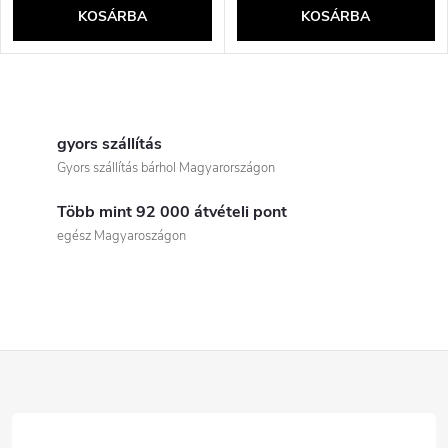
KOSÁRBA
KOSÁRBA
L
i
gyors szállítás
Gyors szállítás bárhol Magyarországon
s
Több mint 92 000 átvételi pont
t
egész Magyaroszágon
a
i
r
L
á
á
n