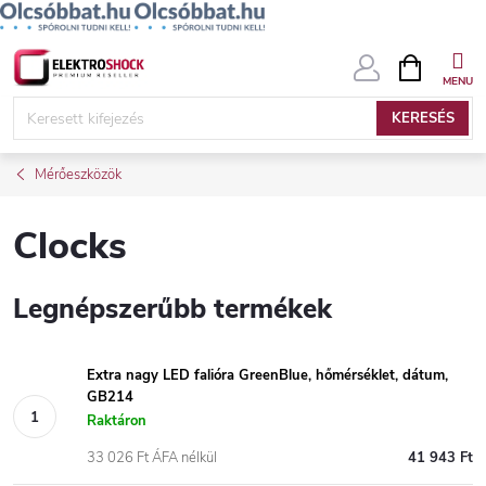
Ugrás
KOSÁR
a
fő
KERESÉS
tartalomhoz
Mérőeszközök
Clocks
Legnépszerűbb termékek
Extra nagy LED falióra GreenBlue, hőmérséklet, dátum,
GB214
Raktáron
33 026 Ft ÁFA nélkül
41 943 Ft