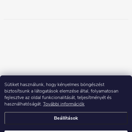
Sütiket használunk, hogy kényelmes böngészést
biztosítsunk a látogatások elemzése által, folyamatosan
fejlesztve az oldal funkcionalitását, teljesítményét és
használhatóságát.
További információk
Beállítások
Copyright 2026
Elektroshock.hu
. Minden jog fenntartva.