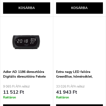
k
e
KOSÁRBA
KOSÁRBA
l
n
i
d
s
e
t
z
á
é
j
Adler AD 1186 ébresztőóra
Extra nagy LED falióra
s
Digitális ébresztőóra Fekete
GreenBlue, hőmérséklet,
dátum, GB214
a
9 065 Ft ÁFA nélkül
33 026 Ft ÁFA nélkül
e
11 512 Ft
41 943 Ft
Raktáron
Raktáron