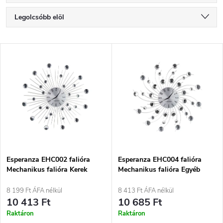
T
Legolcsóbb elöl
e
Legdrágább
T
Legnépszerűbb termékek
r
e
ABC szerint
m
r
é
m
k
é
e
Esperanza EHC002 falióra
Esperanza EHC004 falióra
Mechanikus falióra Kerek
Mechanikus falióra Egyéb
k
Rozsdamentes acél
Fekete, Rozsdamentes acél
k
8 199 Ft ÁFA nélkül
8 413 Ft ÁFA nélkül
e
10 413 Ft
10 685 Ft
r
Raktáron
Raktáron