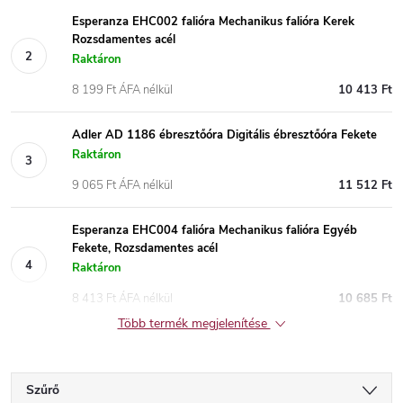
Esperanza EHC002 falióra Mechanikus falióra Kerek
Rozsdamentes acél
Raktáron
8 199 Ft ÁFA nélkül
10 413 Ft
Adler AD 1186 ébresztőóra Digitális ébresztőóra Fekete
Raktáron
9 065 Ft ÁFA nélkül
11 512 Ft
Esperanza EHC004 falióra Mechanikus falióra Egyéb
Fekete, Rozsdamentes acél
Raktáron
8 413 Ft ÁFA nélkül
10 685 Ft
Több termék megjelenítése
Szűrő