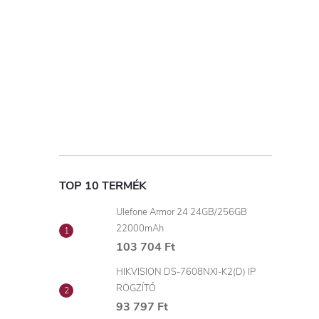
TOP 10 TERMÉK
Ulefone Armor 24 24GB/256GB
22000mAh
103 704 Ft
HIKVISION DS-7608NXI-K2(D) IP
RÖGZÍTŐ
93 797 Ft