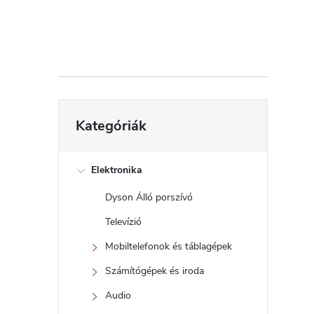
d
a
l
s
Kategóriák
Kategóriák
átugrása
ó
p
Elektronika
Dyson Álló porszívó
a
Televízió
n
Mobiltelefonok és táblagépek
Számítógépek és iroda
e
Audio