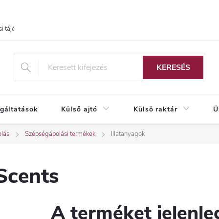
i tájékoztató
KERESÉS
lgáltatások
Külső ajtó
Külső raktár
Ü
lás
Szépségápolási termékek
Illatanyagok
Scents
A terméket jelenleg