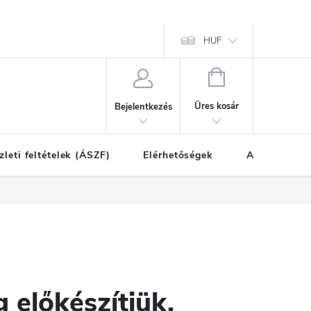
HUF
KOSÁR
Üres kosár
Bejelentkezés
zleti feltételek (ÁSZF)
Elérhetőségek
A vásárlás l
 előkészítjük.