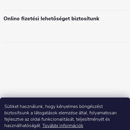
e
i
Online fizetési lehetőséget biztosítunk
Sütiket használunk, hogy kényelmes böngészést
biztosítsunk a látogatások elemzése által, folyamatosan
fejlesztve az oldal funkcionalitását, teljesítményét és
használhatóságát.
További információk