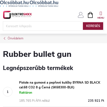
Ugrás
KOSÁR
a
fő
KERESÉS
tartalomhoz
Önvédelem
Rubber bullet gun
Legnépszerűbb termékek
Pistole na gumové a pepřové kuličky BYRNA SD BLACK
cal.68 CO2 8 g Černá (SK68300-BLK)
Raktáron
185 765 Ft ÁFA nélkül
235 921 Ft