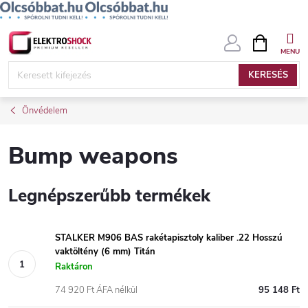
Ugrás
KOSÁR
a
fő
KERESÉS
tartalomhoz
Önvédelem
Bump weapons
Legnépszerűbb termékek
STALKER M906 BAS rakétapisztoly kaliber .22 Hosszú
vaktöltény (6 mm) Titán
Raktáron
74 920 Ft ÁFA nélkül
95 148 Ft