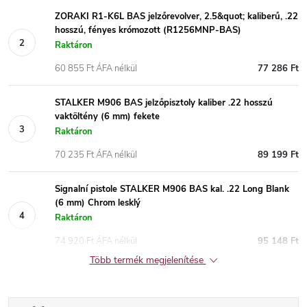
ZORAKI R1-K6L BAS jelzőrevolver, 2.5&quot; kaliberű, .22
hosszú, fényes krómozott (R1256MNP-BAS)
Raktáron
60 855 Ft ÁFA nélkül
77 286 Ft
STALKER M906 BAS jelzőpisztoly kaliber .22 hosszú
vaktöltény (6 mm) fekete
Raktáron
70 235 Ft ÁFA nélkül
89 199 Ft
Signalní pistole STALKER M906 BAS kal. .22 Long Blank
(6 mm) Chrom lesklý
Raktáron
74 920 Ft ÁFA nélkül
95 148 Ft
Több termék megjelenítése