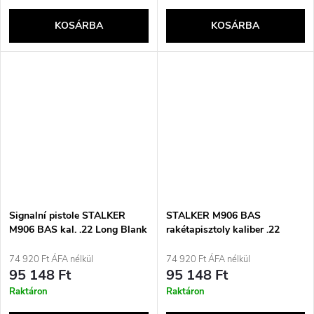
KOSÁRBA
KOSÁRBA
Signalní pistole STALKER
STALKER M906 BAS
M906 BAS kal. .22 Long Blank
rakétapisztoly kaliber .22
(6 mm) Chrom lesklý
Hosszú vaktöltény (6 mm)
Titán
74 920 Ft ÁFA nélkül
74 920 Ft ÁFA nélkül
95 148 Ft
95 148 Ft
Raktáron
Raktáron