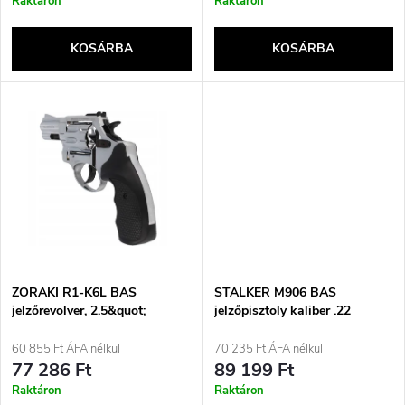
r
Raktáron
Raktáron
k
e
KOSÁRBA
KOSÁRBA
l
n
i
d
s
e
t
z
á
é
j
ZORAKI R1-K6L BAS
STALKER M906 BAS
s
jelzőrevolver, 2.5&quot;
jelzőpisztoly kaliber .22
kaliberű, .22 hosszú, fényes
hosszú vaktöltény (6 mm)
a
krómozott (R1256MNP-BAS)
fekete
60 855 Ft ÁFA nélkül
70 235 Ft ÁFA nélkül
e
77 286 Ft
89 199 Ft
Raktáron
Raktáron