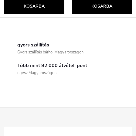
KOSÁRBA
KOSÁRBA
L
i
gyors szállítás
Gyors szállítás bárhol Magyarországon
s
Több mint 92 000 átvételi pont
t
egész Magyaroszágon
a
i
r
L
á
á
n