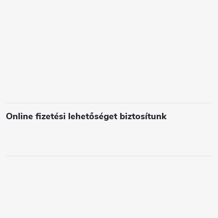
e
l
e
m
e
i
Online fizetési lehetőséget biztosítunk