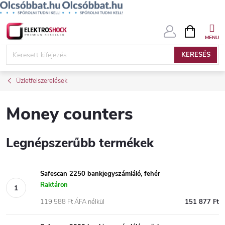
Ugrás
KOSÁR
a
fő
KERESÉS
tartalomhoz
Üzletfelszerelések
Money counters
Legnépszerűbb termékek
Safescan 2250 bankjegyszámláló, fehér
Raktáron
119 588 Ft ÁFA nélkül
151 877 Ft