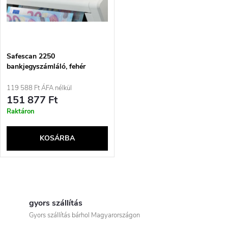
t
z
á
é
j
Safescan 2250
s
bankjegyszámláló, fehér
a
119 588 Ft ÁFA nélkül
e
151 877 Ft
Raktáron
KOSÁRBA
L
i
gyors szállítás
Gyors szállítás bárhol Magyarországon