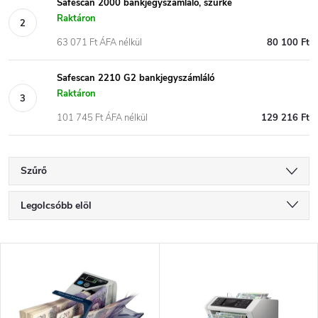
Safescan 2000 bankjegyszámláló, szürke
Raktáron
63 071 Ft ÁFA nélkül
80 100 Ft
Safescan 2210 G2 bankjegyszámláló
Raktáron
101 745 Ft ÁFA nélkül
129 216 Ft
Szűrő
T
Legolcsóbb elöl
e
Legdrágább
T
Legnépszerűbb termékek
r
e
ABC szerint
m