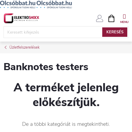
Ugrás
KOSÁR
a
fő
KERESÉS
tartalomhoz
Üzletfelszerelések
Banknotes testers
A terméket jelenleg
előkészítjük.
De a többi kategóriát is megtekintheti.