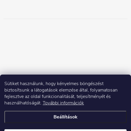
Sütiket használunk, hogy kényelmes böngészést
biztosítsunk a látogatások elemzése által, folyamatosan
fejlesztve az oldal funkcionalitását, teljesítményét és
használhatóságát.
További információk
Beállítások
Copyright 2026
Elektroshock.hu
. Minden jog fenntartva.