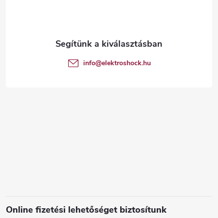
b
l
é
info
@
elektroshock.hu
c
Online fizetési lehetőséget biztosítunk