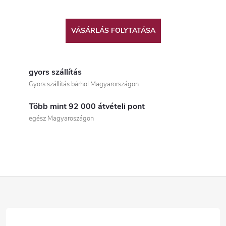
VÁSÁRLÁS FOLYTATÁSA
gyors szállítás
Gyors szállítás bárhol Magyarországon
Több mint 92 000 átvételi pont
egész Magyaroszágon
L
á