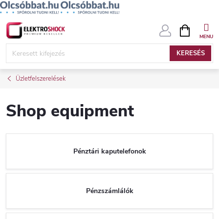
Ugrás
KOSÁR
a
fő
KERESÉS
tartalomhoz
Üzletfelszerelések
Shop equipment
Pénztári kaputelefonok
Pénzszámlálók