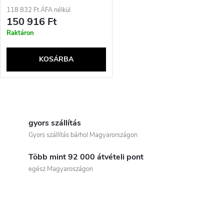
a
118 832 Ft ÁFA nélkül
e
150 916 Ft
Raktáron
KOSÁRBA
L
i
gyors szállítás
Gyors szállítás bárhol Magyarországon
s
Több mint 92 000 átvételi pont
t
egész Magyaroszágon
a
i