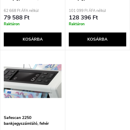
k
k
62 668 Ft ÁFA nélkül
101 099 Ft ÁFA nélkül
e
79 588 Ft
128 396 Ft
r
Raktáron
Raktáron
k
e
KOSÁRBA
KOSÁRBA
l
n
i
d
s
e
t
z
á
é
j
Safescan 2250
s
bankjegyszámláló, fehér