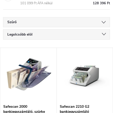
101 099 Ft ÁFA nélkül
128 396 Ft
Szűrő
T
Legolcsóbb elöl
e
Legdrágább
T
Legnépszerűbb termékek
r
e
ABC szerint
m
r
é
m
k
é
e
Safescan 2000
Safescan 2210 G2
bankjegyszámláló, szürke
bankjegyszámláló