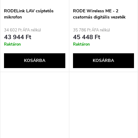
RODELink LAV csíptetős
RODE Wireless ME - 2
mikrofon
csatornás digitális vezeték
nélküli rendszer
34 602 Ft ÁFA nélkül
35 786 Ft ÁFA nélkül
43 944 Ft
45 448 Ft
Raktáron
Raktáron
KOSÁRBA
KOSÁRBA