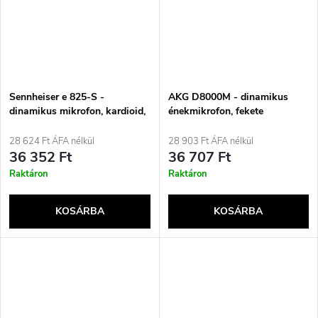
Sennheiser e 825-S -
AKG D8000M - dinamikus
dinamikus mikrofon, kardioid,
énekmikrofon, fekete
kapcsolható kialakítás
28 624 Ft ÁFA nélkül
28 903 Ft ÁFA nélkül
36 352 Ft
36 707 Ft
Raktáron
Raktáron
KOSÁRBA
KOSÁRBA