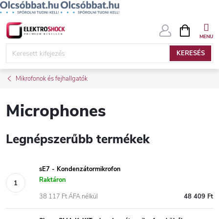
Ugrás
KOSÁR
a
fő
KERESÉS
tartalomhoz
Mikrofonok és fejhallgatók
Microphones
Legnépszerűbb termékek
sE7 - Kondenzátormikrofon
Raktáron
38 117 Ft ÁFA nélkül
48 409 Ft