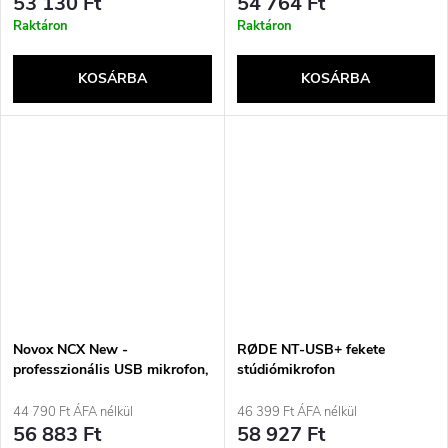
53 130 Ft
54 764 Ft
Raktáron
Raktáron
KOSÁRBA
KOSÁRBA
Novox NCX New -
RØDE NT-USB+ fekete
professzionális USB mikrofon,
stúdiómikrofon
3 kapszulás
44 790 Ft ÁFA nélkül
46 399 Ft ÁFA nélkül
56 883 Ft
58 927 Ft