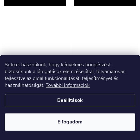
Sütiket használunk, hogy kényelmes böngészést
biztosítsunk a látogatások elemzése által, folyamatosan
fejlesztve az oldal funkcionalitását, teljesítményét és
Shure MV7-X mikrofon Fekete
Sennheiser MMD 935-1 BK -
használhatóságát.
További információk
stúdiómikrofon
dinamikus mikrofonkapszula
kardioid karakterisztikával
Beállítások
59 002 Ft ÁFA nélkül
59 790 Ft ÁFA nélkül
74 933 Ft
75 933 Ft
Raktáron
Raktáron
Elfogadom
KOSÁRBA
KOSÁRBA