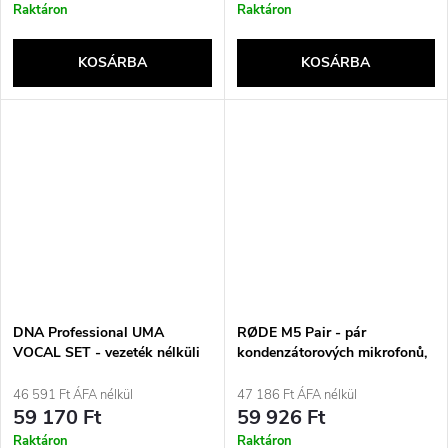
Raktáron
Raktáron
KOSÁRBA
KOSÁRBA
DNA Professional UMA
RØDE M5 Pair - pár
VOCAL SET - vezeték nélküli
kondenzátorových mikrofonů,
dupla szett (2x kézi mikrofon
černý
+ vevőegység mikrofontöltő
46 591 Ft ÁFA nélkül
47 186 Ft ÁFA nélkül
állomással)
59 170 Ft
59 926 Ft
Raktáron
Raktáron