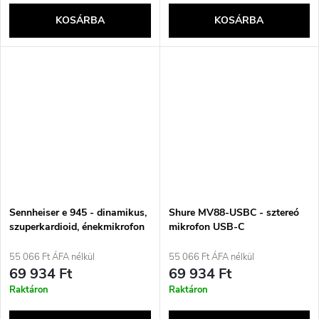
KOSÁRBA
KOSÁRBA
Sennheiser e 945 - dinamikus,
Shure MV88-USBC - sztereó
szuperkardioid, énekmikrofon
mikrofon USB-C
csatlakozóval
55 066 Ft ÁFA nélkül
55 066 Ft ÁFA nélkül
69 934 Ft
69 934 Ft
Raktáron
Raktáron