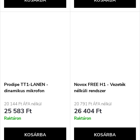
KOSÁRBA
KOSÁRBA
Prodipe TT1-LANEN -
Novox FREE H1 - Vezeték
dinamikus mikrofon
nélküli rendszer
20 144 Ft ÁFA nélkül
20 791 Ft ÁFA nélkül
25 583 Ft
26 404 Ft
Raktáron
Raktáron
KOSÁRBA
KOSÁRBA