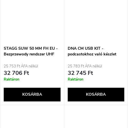
STAGG SUW 50 MM FH EU -
DNA CM USB KIT -
Bezprzewody rendszer UHF
podcastokhoz való készlet
25 753 Ft ÁFA nélkül
25 783 Ft ÁFA nélkül
32 706 Ft
32 745 Ft
Raktáron
Raktáron
KOSÁRBA
KOSÁRBA