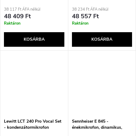
38 117 Ft ÁFA nélkül
38 234 Ft ÁFA nélkül
48 409 Ft
48 557 Ft
Raktáron
Raktáron
KOSÁRBA
KOSÁRBA
Lewitt LCT 240 Pro Vocal Set
Sennheiser E 845 -
- kondenzátormikrofon
énekmikrofon, dinamikus,
szuperkardioid