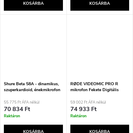
KOSÁRBA
KOSÁRBA
Shure Beta 58A - dinamikus,
RØDE VIDEOMIC PRO R
szuperkardioid, énekmikrofon
mikrofon Fekete Digitális
kamera mikrofon
55 775 Ft ÁFA nélkül
59 002 Ft ÁFA nélkül
70 834 Ft
74 933 Ft
Raktáron
Raktáron
KOSÁRBA
KOSÁRBA