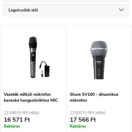
T
Legolcsóbb elöl
e
Legdrágább
T
Legnépszerűbb termékek
r
e
ABC szerint
m
r
é
m
k
é
e
Vezeték nélküli mikrofon
Shure SV100 - dinamikus
karaoke hangszórókhoz MIC
mikrofon
k
HERO WIRELESS MT398.
k
13 048 Ft ÁFA nélkül
13 832 Ft ÁFA nélkül
e
16 571 Ft
17 566 Ft
r
Raktáron
Raktáron