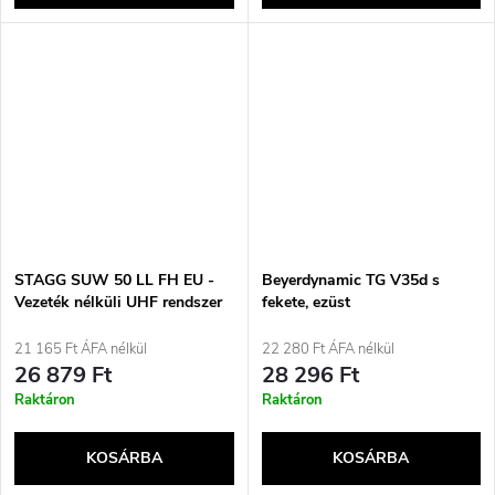
STAGG SUW 50 LL FH EU -
Beyerdynamic TG V35d s
Vezeték nélküli UHF rendszer
fekete, ezüst
színpadi/professzionális
mikrofon
21 165 Ft ÁFA nélkül
22 280 Ft ÁFA nélkül
26 879 Ft
28 296 Ft
Raktáron
Raktáron
KOSÁRBA
KOSÁRBA