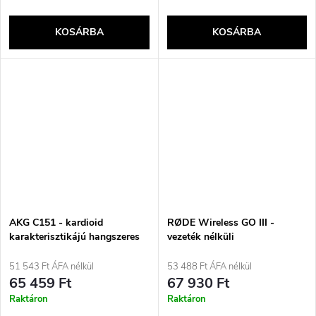
KOSÁRBA
KOSÁRBA
AKG C151 - kardioid
RØDE Wireless GO III -
karakterisztikájú hangszeres
vezeték nélküli
kondenzátormikrofon
mikrofonrendszer
51 543 Ft ÁFA nélkül
53 488 Ft ÁFA nélkül
65 459 Ft
67 930 Ft
Raktáron
Raktáron