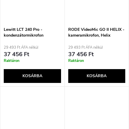
Lewitt LCT 240 Pro -
RODE VideoMic GO II HELIX -
kondenzátormikrofon
kameramikrofon, Helix
fogantyúval ellátott változat
29 493 Ft ÁFA nélkül
29 493 Ft ÁFA nélkül
37 456 Ft
37 456 Ft
Raktáron
Raktáron
KOSÁRBA
KOSÁRBA