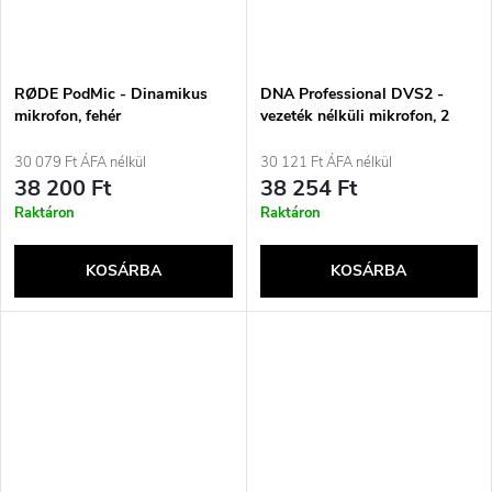
RØDE PodMic - Dinamikus
DNA Professional DVS2 -
mikrofon, fehér
vezeték nélküli mikrofon, 2
kézi adó + bázis (560–590
MHz)
30 079 Ft ÁFA nélkül
30 121 Ft ÁFA nélkül
38 200 Ft
38 254 Ft
Raktáron
Raktáron
KOSÁRBA
KOSÁRBA