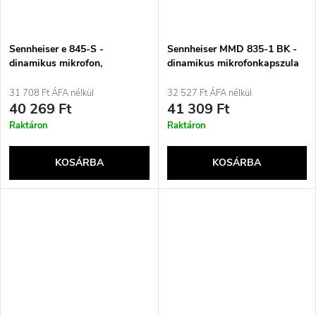
Sennheiser e 845-S -
Sennheiser MMD 835-1 BK -
dinamikus mikrofon,
dinamikus mikrofonkapszula
szuperkardioid, kapcsolható
kardioid karakterisztikával
kialakítás
31 708 Ft ÁFA nélkül
32 527 Ft ÁFA nélkül
40 269 Ft
41 309 Ft
Raktáron
Raktáron
KOSÁRBA
KOSÁRBA