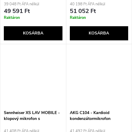
39 048 Ft ÁFA nélkül
40 198 Ft ÁFA nélkül
49 591 Ft
51 052 Ft
Raktáron
Raktáron
KOSÁRBA
KOSÁRBA
Sennheiser XS LAV MOBILE -
AKG C104 - Kardioid
klopový mikrofon s
kondenzátormikrofon
všesměrovou charakteristikou
a konektorem TRRS 3,5 mm
41 408 Ft ÁFA nélkül
41 492 Ft ÁFA nélkül