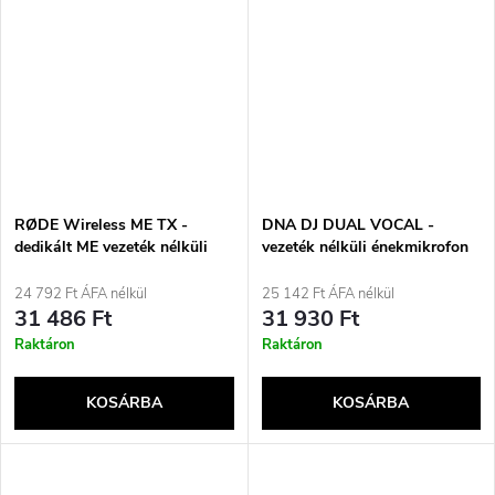
RØDE Wireless ME TX -
DNA DJ DUAL VOCAL -
dedikált ME vezeték nélküli
vezeték nélküli énekmikrofon
adó
24 792 Ft ÁFA nélkül
25 142 Ft ÁFA nélkül
31 486 Ft
31 930 Ft
Raktáron
Raktáron
KOSÁRBA
KOSÁRBA