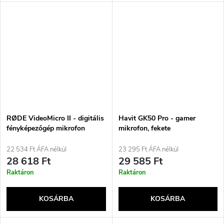
RØDE VideoMicro II - digitális
Havit GK50 Pro - gamer
fényképezőgép mikrofon
mikrofon, fekete
22 534 Ft ÁFA nélkül
23 295 Ft ÁFA nélkül
28 618 Ft
29 585 Ft
Raktáron
Raktáron
KOSÁRBA
KOSÁRBA