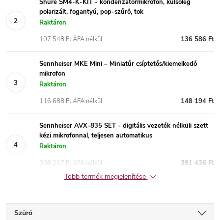
Shure SM4-K-KIT - kondenzátormikrofon, külsőleg
polarizált, fogantyú, pop-szűrő, tok
Raktáron
107 548 Ft ÁFA nélkül
136 586 Ft
Sennheiser MKE Mini – Miniatűr csíptetős/kiemelkedő
mikrofon
Raktáron
116 688 Ft ÁFA nélkül
148 194 Ft
Sennheiser AVX-835 SET - digitális vezeték nélküli szett
kézi mikrofonnal, teljesen automatikus
Raktáron
308 217 Ft ÁFA nélkül
391 436 Ft
Több termék megjelenítése
Szűrő