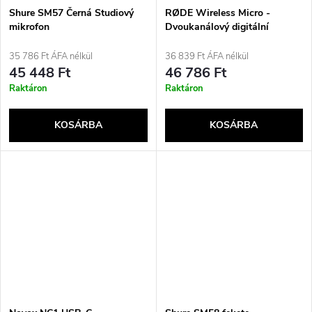
Shure SM57 Černá Studiový
RØDE Wireless Micro -
mikrofon
Dvoukanálový digitální
bezdrátový systém, Lightning,
bílý
35 786 Ft ÁFA nélkül
36 839 Ft ÁFA nélkül
45 448 Ft
46 786 Ft
Raktáron
Raktáron
KOSÁRBA
KOSÁRBA