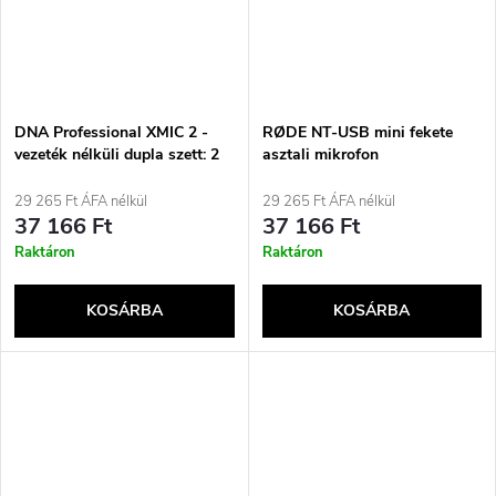
DNA Professional XMIC 2 -
RØDE NT-USB mini fekete
vezeték nélküli dupla szett: 2
asztali mikrofon
kézi mikrofon + vevőegység
(518-542 MHz)
29 265 Ft ÁFA nélkül
29 265 Ft ÁFA nélkül
37 166 Ft
37 166 Ft
Raktáron
Raktáron
KOSÁRBA
KOSÁRBA