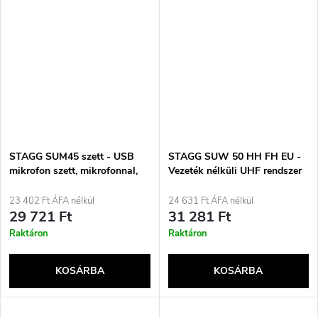
STAGG SUM45 szett - USB
STAGG SUW 50 HH FH EU -
mikrofon szett, mikrofonnal,
Vezeték nélküli UHF rendszer
állvánnyal, rugós tartóval, pop
szűrővel és USB kábellel
23 402 Ft ÁFA nélkül
24 631 Ft ÁFA nélkül
29 721 Ft
31 281 Ft
Raktáron
Raktáron
KOSÁRBA
KOSÁRBA