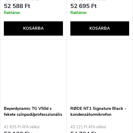
52 588 Ft
52 695 Ft
Raktáron
Raktáron
KOSÁRBA
KOSÁRBA
Beyerdynamic TG V50d s
RØDE NT1 Signature Black -
fekete színpadi/professzionális
kondenzátormikrofon
mikrofon
41 835 Ft ÁFA nélkül
43 121 Ft ÁFA nélkül