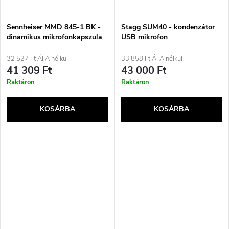
Sennheiser MMD 845-1 BK -
Stagg SUM40 - kondenzátor
dinamikus mikrofonkapszula
USB mikrofon
szuperkardioid
karakterisztikával
32 527 Ft ÁFA nélkül
33 858 Ft ÁFA nélkül
41 309 Ft
43 000 Ft
Raktáron
Raktáron
KOSÁRBA
KOSÁRBA