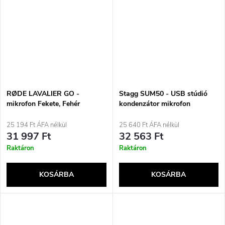
RØDE LAVALIER GO -
Stagg SUM50 - USB stúdió
mikrofon Fekete, Fehér
kondenzátor mikrofon
Mikrofon csipesszel
25 194 Ft ÁFA nélkül
25 640 Ft ÁFA nélkül
31 997 Ft
32 563 Ft
Raktáron
Raktáron
KOSÁRBA
KOSÁRBA