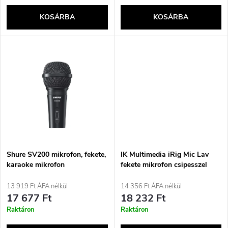
k
e
KOSÁRBA
KOSÁRBA
l
n
i
d
s
e
t
z
á
é
j
Shure SV200 mikrofon, fekete,
IK Multimedia iRig Mic Lav
s
karaoke mikrofon
fekete mikrofon csipesszel
a
13 919 Ft ÁFA nélkül
14 356 Ft ÁFA nélkül
e
17 677 Ft
18 232 Ft
Raktáron
Raktáron