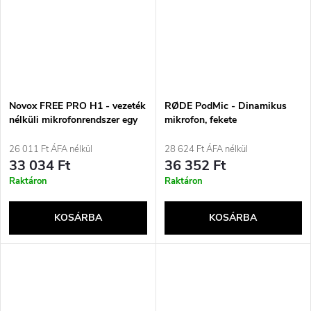
Novox FREE PRO H1 - vezeték
RØDE PodMic - Dinamikus
nélküli mikrofonrendszer egy
mikrofon, fekete
mikrofonnal
26 011 Ft ÁFA nélkül
28 624 Ft ÁFA nélkül
33 034 Ft
36 352 Ft
Raktáron
Raktáron
KOSÁRBA
KOSÁRBA