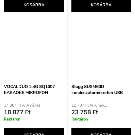
KOSÁRBA
KOSÁRBA
VOCALDUO 2.4G SQ1007
Stagg SUSM60D -
KARAOKE MIKROFON
kondenzátormikrofon USB
KÉSZLET
csatlakozással
14 864 Ft ÁFA nélkül
18 707 Ft ÁFA nélkül
18 877 Ft
23 758 Ft
Raktáron
Raktáron