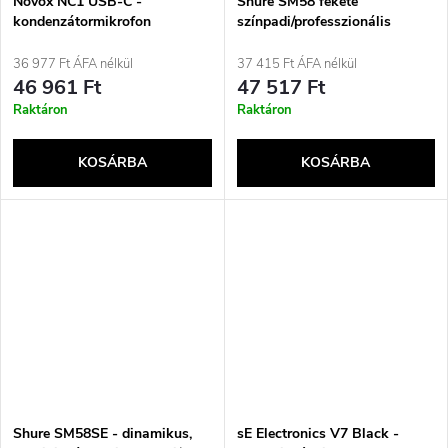
Novox NC1 USB-C -
Shure SM58 fekete
kondenzátormikrofon
színpadi/professzionális
mikrofon
36 977 Ft ÁFA nélkül
37 415 Ft ÁFA nélkül
46 961 Ft
47 517 Ft
Raktáron
Raktáron
KOSÁRBA
KOSÁRBA
Shure SM58SE - dinamikus,
sE Electronics V7 Black -