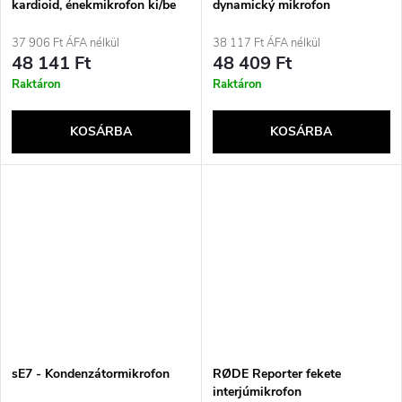
kardioid, énekmikrofon ki/be
dynamický mikrofon
kapcsolóval
37 906 Ft ÁFA nélkül
38 117 Ft ÁFA nélkül
48 141 Ft
48 409 Ft
Raktáron
Raktáron
KOSÁRBA
KOSÁRBA
sE7 - Kondenzátormikrofon
RØDE Reporter fekete
interjúmikrofon