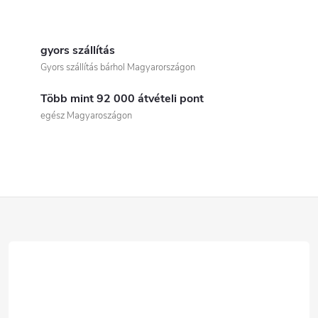
L
i
gyors szállítás
Gyors szállítás bárhol Magyarországon
s
Több mint 92 000 átvételi pont
t
egész Magyaroszágon
a
i
r
L
á
á
n
b
y
í