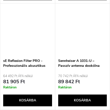
sE Reflexion Filter PRO -
Sennheiser A 1031-U –
Professzionális akusztikus
Passzív antenna dookólna
szűrő
nadawczo-odbiorcza
64 492 Ft ÁFA nélkül
70 742 Ft ÁFA nélkül
81 905 Ft
89 842 Ft
Raktáron
Raktáron
KOSÁRBA
KOSÁRBA