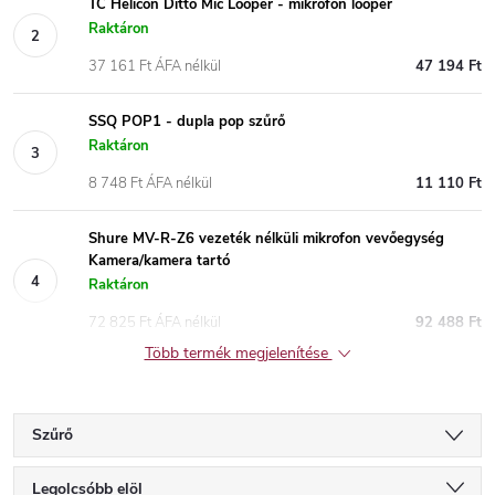
TC Helicon Ditto Mic Looper - mikrofon looper
Raktáron
37 161 Ft ÁFA nélkül
47 194 Ft
SSQ POP1 - dupla pop szűrő
Raktáron
8 748 Ft ÁFA nélkül
11 110 Ft
Shure MV-R-Z6 vezeték nélküli mikrofon vevőegység
Kamera/kamera tartó
Raktáron
72 825 Ft ÁFA nélkül
92 488 Ft
Több termék megjelenítése
Szűrő
T
Legolcsóbb elöl