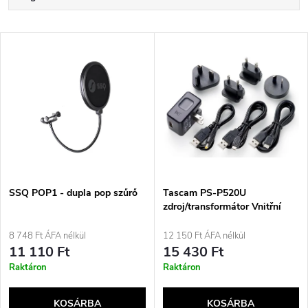
e
Legdrágább
T
Legnépszerűbb termékek
r
e
ABC szerint
m
r
é
m
k
é
e
SSQ POP1 - dupla pop szűrő
Tascam PS-P520U
zdroj/transformátor Vnitřní
k
Černá
k
8 748 Ft ÁFA nélkül
12 150 Ft ÁFA nélkül
e
11 110 Ft
15 430 Ft
r
Raktáron
Raktáron
k
e
KOSÁRBA
KOSÁRBA