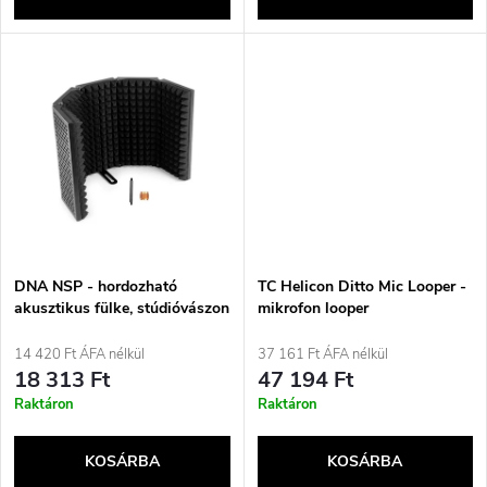
l
n
i
d
s
e
t
z
á
é
j
DNA NSP - hordozható
TC Helicon Ditto Mic Looper -
s
akusztikus fülke, stúdióvászon
mikrofon looper
a
14 420 Ft ÁFA nélkül
37 161 Ft ÁFA nélkül
e
18 313 Ft
47 194 Ft
Raktáron
Raktáron
KOSÁRBA
KOSÁRBA