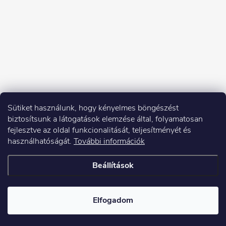
Sütiket használunk, hogy kényelmes böngészést
biztosítsunk a látogatások elemzése által, folyamatosan
fejlesztve az oldal funkcionalitását, teljesítményét és
használhatóságát.
További információk
Beállítások
Copyright 2026
Elektroshock.hu
. Minden jog fenntartva.
Elfogadom
Shoptet készítette