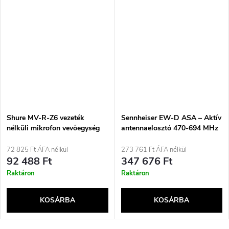
Shure MV-R-Z6 vezeték
Sennheiser EW-D ASA – Aktív
nélküli mikrofon vevőegység
antennaelosztó 470-694 MHz
Kamera/kamera tartó
72 825 Ft ÁFA nélkül
273 761 Ft ÁFA nélkül
92 488 Ft
347 676 Ft
Raktáron
Raktáron
KOSÁRBA
KOSÁRBA