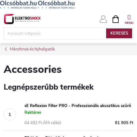
Ugrás
KOSÁR
a
fő
KERESÉS
tartalomhoz
Mikrofonok és fejhallgatók
Accessories
Legnépszerűbb termékek
sE Reflexion Filter PRO - Professzionális akusztikus szűrő
Raktáron
64 492 Ft ÁFA nélkül
81 905 Ft