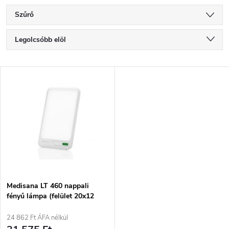
Szűrő
T
Legolcsóbb elöl
e
Legdrágább
T
Legnépszerűbb termékek
r
e
ABC szerint
m
r
é
m
k
é
e
Medisana LT 460 nappali
fényű lámpa (felület 20x12
k
cm)
k
24 862 Ft ÁFA nélkül