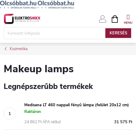
Ugrás
KOSÁR
a
fő
KERESÉS
tartalomhoz
Kozmetika
Makeup lamps
Legnépszerűbb termékek
Medisana LT 460 nappali fényű lámpa (felület 20x12 cm)
Raktáron
24 862 Ft ÁFA nélkül
31 575 Ft