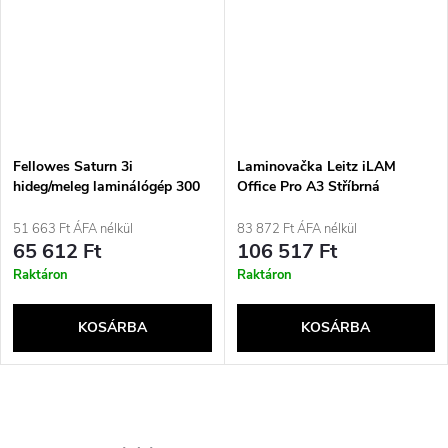
Fellowes Saturn 3i
Laminovačka Leitz iLAM
hideg/meleg laminálógép 300
Office Pro A3 Stříbrná
mm/perc Fekete, Ezüst
51 663 Ft ÁFA nélkül
83 872 Ft ÁFA nélkül
65 612 Ft
106 517 Ft
Raktáron
Raktáron
KOSÁRBA
KOSÁRBA
L