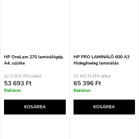
HP OneLam 270 laminálógép,
HP PRO LAMINÁLÓ 600 A3
A4, szürke
Hideg/meleg laminálás
42 278 Ft ÁFA nélkül
51 493 Ft ÁFA nélkül
53 693 Ft
65 396 Ft
Raktáron
Raktáron
KOSÁRBA
KOSÁRBA