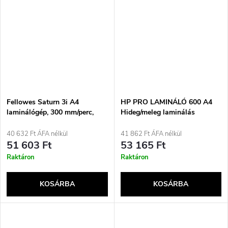
Fellowes Saturn 3i A4
HP PRO LAMINÁLÓ 600 A4
laminálógép, 300 mm/perc,
Hideg/meleg laminálás
fekete, ezüst
40 632 Ft ÁFA nélkül
41 862 Ft ÁFA nélkül
51 603 Ft
53 165 Ft
Raktáron
Raktáron
KOSÁRBA
KOSÁRBA