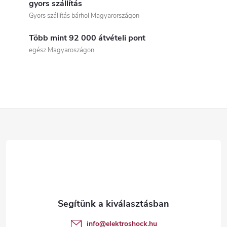
i
gyors szállítás
Gyors szállítás bárhol Magyarországon
s
Több mint 92 000 átvételi pont
t
egész Magyaroszágon
a
i
r
L
á
á
n
b
y
í
l
t
é
info
@
elektroshock.hu