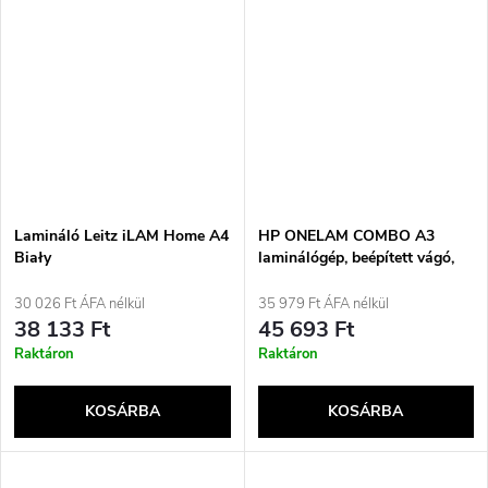
Lamináló Leitz iLAM Home A4
HP ONELAM COMBO A3
Biały
laminálógép, beépített vágó,
laminálási sebesség 40
cm/perc, fehér
30 026 Ft ÁFA nélkül
35 979 Ft ÁFA nélkül
38 133 Ft
45 693 Ft
Raktáron
Raktáron
KOSÁRBA
KOSÁRBA