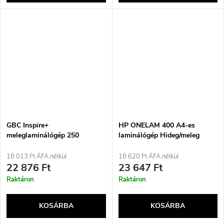
GBC Inspire+
HP ONELAM 400 A4-es
meleglaminálógép 250
laminálógép Hideg/meleg
mm/perc Fekete
laminálás
18 013 Ft ÁFA nélkül
18 620 Ft ÁFA nélkül
22 876 Ft
23 647 Ft
Raktáron
Raktáron
KOSÁRBA
KOSÁRBA