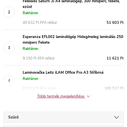
Fellowes Saturn 3i A4 laminálógép, 300 mm/perc, fekete,
ezüst
Raktáron
40 632 Ft ÁFA nélkül
51 603 Ft
Esperanza EFL002 laminálógép Hideg/meleg laminálás 250
mm/perc Fekete
Raktáron
9 150 Ft ÁFA nélkül
11 621 Ft
Laminovačka Leitz iLAM Office Pro A3 Stříbrná
Raktáron
83 872 Ft ÁFA nélkül
106 517 Ft
Több termék megjelenítése
Szűrő