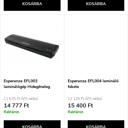
e
KOSÁRBA
KOSÁRBA
l
n
i
d
s
e
t
z
á
é
j
Esperanza EFL003
Esperanza EFL004 lamináló
s
laminálógép Hideg/meleg
fekete
laminálás 250 mm/perc Fekete
a
11 635 Ft ÁFA nélkül
12 126 Ft ÁFA nélkül
e
14 777 Ft
15 400 Ft
Raktáron
Raktáron
KOSÁRBA
KOSÁRBA