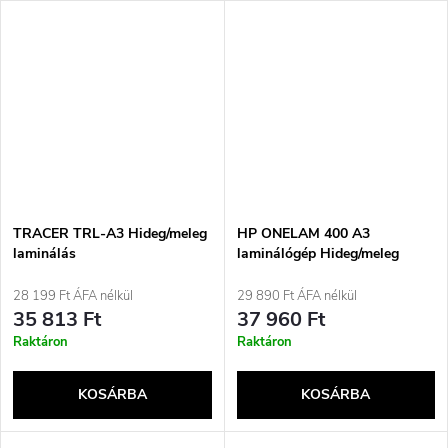
TRACER TRL-A3 Hideg/meleg
HP ONELAM 400 A3
laminálás
laminálógép Hideg/meleg
laminálás
28 199 Ft ÁFA nélkül
29 890 Ft ÁFA nélkül
35 813 Ft
37 960 Ft
Raktáron
Raktáron
KOSÁRBA
KOSÁRBA