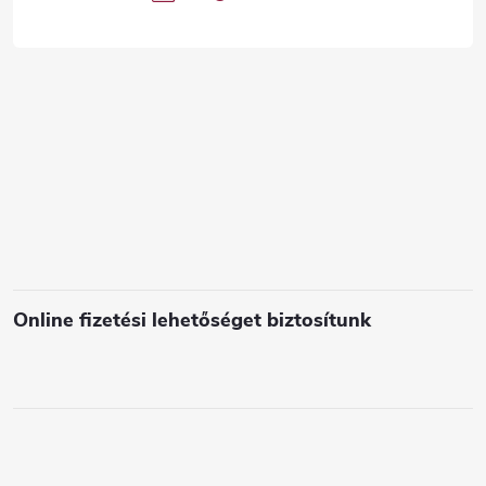
á
c
s
e
l
e
m
e
i
Online fizetési lehetőséget biztosítunk