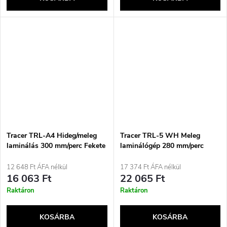
Tracer TRL-A4 Hideg/meleg
Tracer TRL-5 WH Meleg
laminálás 300 mm/perc Fekete
laminálógép 280 mm/perc
Fehér
12 648 Ft ÁFA nélkül
17 374 Ft ÁFA nélkül
16 063 Ft
22 065 Ft
Raktáron
Raktáron
KOSÁRBA
KOSÁRBA