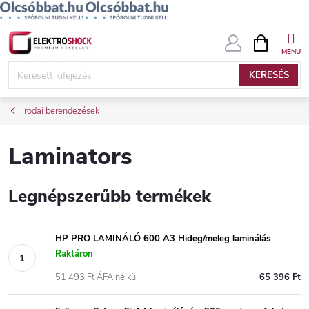
Ugrás
KOSÁR
a
fő
KERESÉS
tartalomhoz
Irodai berendezések
Laminators
Legnépszerűbb termékek
HP PRO LAMINÁLÓ 600 A3 Hideg/meleg laminálás
Raktáron
51 493 Ft ÁFA nélkül
65 396 Ft