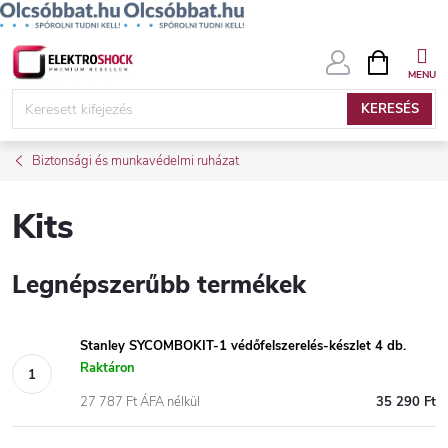
Ugrás
KOSÁR
a
fő
KERESÉS
tartalomhoz
Biztonsági és munkavédelmi ruházat
Kits
Legnépszerűbb termékek
Stanley SYCOMBOKIT-1 védőfelszerelés-készlet 4 db.
Raktáron
27 787 Ft ÁFA nélkül
35 290 Ft