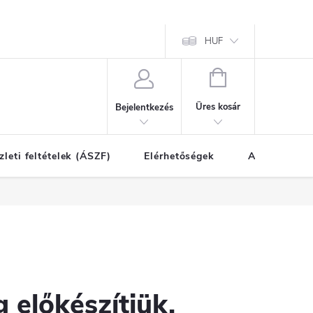
HUF
KOSÁR
Üres kosár
Bejelentkezés
zleti feltételek (ÁSZF)
Elérhetőségek
A vásárlás l
 előkészítjük.