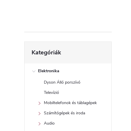
d
a
l
s
Kategóriák
Kategóriák
átugrása
ó
p
Elektronika
Dyson Álló porszívó
a
Televízió
n
Mobiltelefonok és táblagépek
Számítógépek és iroda
e
Audio