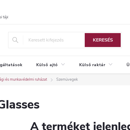
i tájékoztató
KERESÉS
lgáltatások
Külső ajtó
Külső raktár
Ü
ági és munkavédelmi ruházat
Szemüvegek
Glasses
A terméket jelenleg