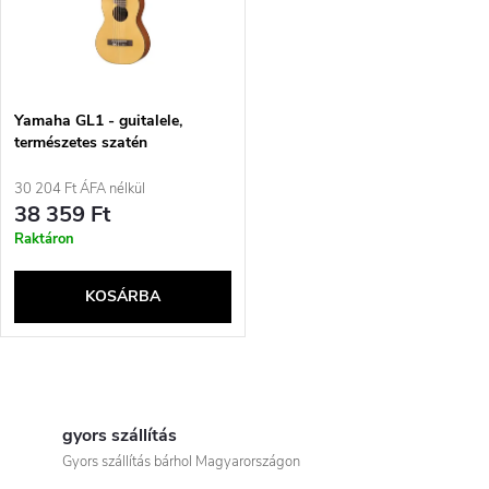
t
z
á
é
j
Yamaha GL1 - guitalele,
s
természetes szatén
a
30 204 Ft ÁFA nélkül
e
38 359 Ft
Raktáron
KOSÁRBA
L
i
gyors szállítás
Gyors szállítás bárhol Magyarországon