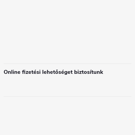
e
l
e
m
e
i
Online fizetési lehetőséget biztosítunk