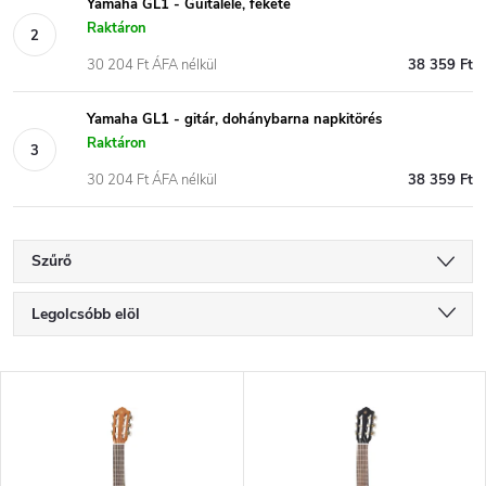
Yamaha GL1 - Guitalele, fekete
Raktáron
30 204 Ft ÁFA nélkül
38 359 Ft
Yamaha GL1 - gitár, dohánybarna napkitörés
Raktáron
30 204 Ft ÁFA nélkül
38 359 Ft
Szűrő
T
Legolcsóbb elöl
e
Legdrágább
T
Legnépszerűbb termékek
r
e
ABC szerint
m