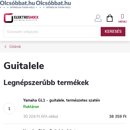
Ugrás
KOSÁR
a
fő
KERESÉS
tartalomhoz
Gitárok
Guitalele
Legnépszerűbb termékek
Yamaha GL1 - guitalele, természetes szatén
Raktáron
30 204 Ft ÁFA nélkül
38 359 Ft