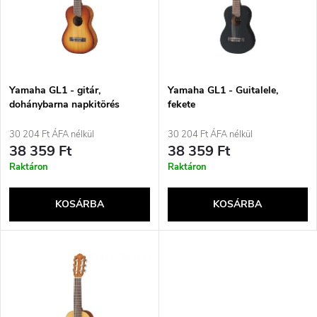
r
é
m
k
é
e
Yamaha GL1 - gitár,
Yamaha GL1 - Guitalele,
dohánybarna napkitörés
fekete
k
k
30 204 Ft ÁFA nélkül
30 204 Ft ÁFA nélkül
e
38 359 Ft
38 359 Ft
r
Raktáron
Raktáron
k
e
KOSÁRBA
KOSÁRBA
l
n
i
d
s
e