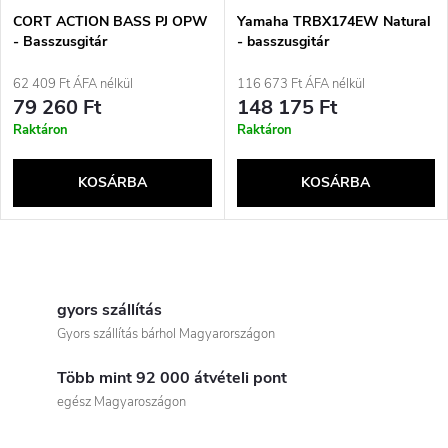
é
e
CORT ACTION BASS PJ OPW
Yamaha TRBX174EW Natural
- Basszusgitár
- basszusgitár
k
k
62 409 Ft ÁFA nélkül
116 673 Ft ÁFA nélkül
e
79 260 Ft
148 175 Ft
r
Raktáron
Raktáron
k
e
KOSÁRBA
KOSÁRBA
l
n
i
L
d
s
i
gyors szállítás
e
Gyors szállítás bárhol Magyarországon
t
s
z
Több mint 92 000 átvételi pont
t
á
egész Magyaroszágon
é
a