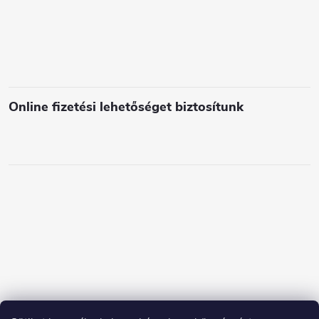
e
m
e
i
Online fizetési lehetőséget biztosítunk