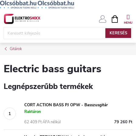
Ugrás
KOSÁR
a
fő
KERESÉS
tartalomhoz
Gitárok
Electric bass guitars
Legnépszerűbb termékek
CORT ACTION BASS PJ OPW - Basszusgitár
Raktáron
62 409 Ft ÁFA nélkül
79 260 Ft