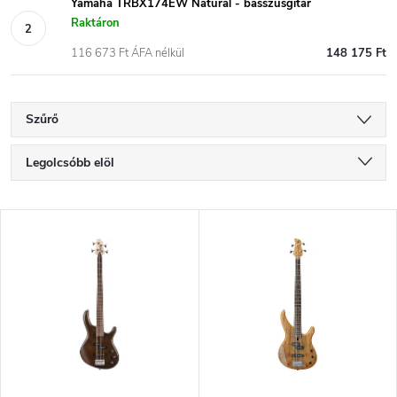
Yamaha TRBX174EW Natural - basszusgitár
Raktáron
116 673 Ft ÁFA nélkül
148 175 Ft
Szűrő
T
Legolcsóbb elöl
e
Legdrágább
T
Legnépszerűbb termékek
r
e
ABC szerint
m
r
é
m
k