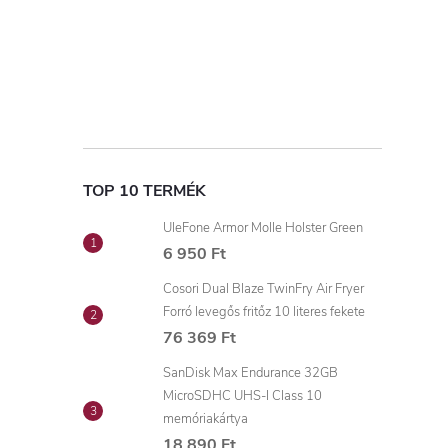
TOP 10 TERMÉK
UleFone Armor Molle Holster Green
6 950 Ft
Cosori Dual Blaze TwinFry Air Fryer
Forró levegős fritőz 10 literes fekete
76 369 Ft
SanDisk Max Endurance 32GB
MicroSDHC UHS-I Class 10
memóriakártya
18 890 Ft