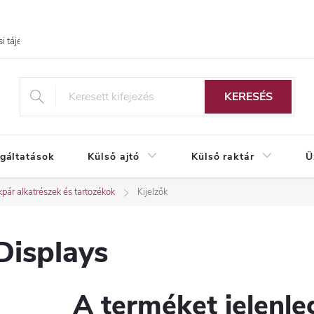
i tájékoztató
KERESÉS
lgáltatások
Külső ajtó
Külső raktár
Ü
pár alkatrészek és tartozékok
Kijelzők
Displays
A terméket jelenleg