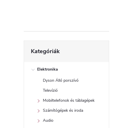
d
a
l
s
Kategóriák
Kategóriák
átugrása
ó
p
Elektronika
Dyson Álló porszívó
a
Televízió
n
Mobiltelefonok és táblagépek
Számítógépek és iroda
e
Audio