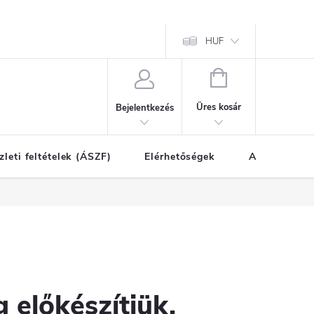
HUF
KOSÁR
Üres kosár
Bejelentkezés
zleti feltételek (ÁSZF)
Elérhetőségek
A vásárlás l
 előkészítjük.