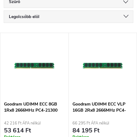
Szűrő
T
Legolcsóbb elöl
e
Legdrágább
T
Legnépszerűbb termékek
r
e
ABC szerint
m
r
é
m
k
é
e
Goodram UDIMM ECC 8GB
Goodram UDIMM ECC VLP
1Rx8 2666MHz PC4-21300
16GB 2Rx8 2666MHz PC4-
k
W-MEM2666E4S88G
21300 W-MEM2666E4D816G
k
42 216 Ft ÁFA nélkül
66 295 Ft ÁFA nélkül
e
53 614 Ft
84 195 Ft