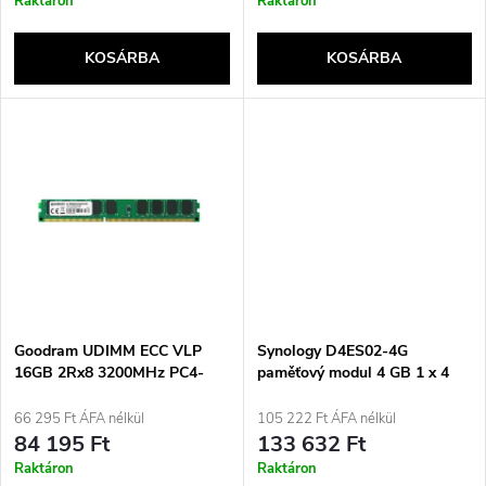
r
Raktáron
Raktáron
k
e
KOSÁRBA
KOSÁRBA
l
n
i
d
s
e
t
z
á
é
j
Goodram UDIMM ECC VLP
Synology D4ES02-4G
s
16GB 2Rx8 3200MHz PC4-
paměťový modul 4 GB 1 x 4
25600 W-MEM3200E4D816G
GB DDR4 ECC
a
66 295 Ft ÁFA nélkül
105 222 Ft ÁFA nélkül
e
84 195 Ft
133 632 Ft
Raktáron
Raktáron