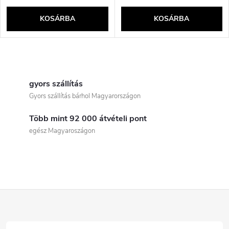
KOSÁRBA
KOSÁRBA
L
i
gyors szállítás
Gyors szállítás bárhol Magyarországon
s
Több mint 92 000 átvételi pont
t
egész Magyaroszágon
a
i
r
L
á
á