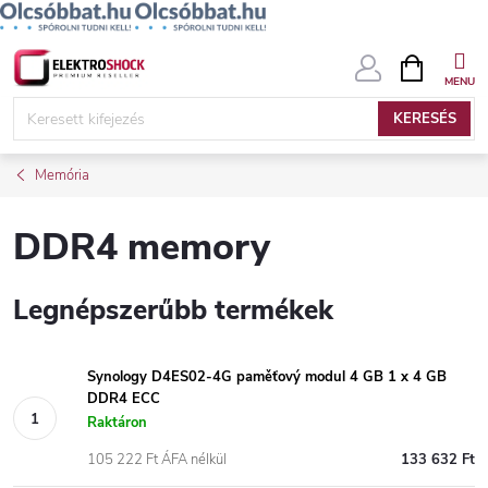
Ugrás
KOSÁR
a
fő
KERESÉS
tartalomhoz
Memória
DDR4 memory
Legnépszerűbb termékek
Synology D4ES02-4G paměťový modul 4 GB 1 x 4 GB
DDR4 ECC
Raktáron
105 222 Ft ÁFA nélkül
133 632 Ft