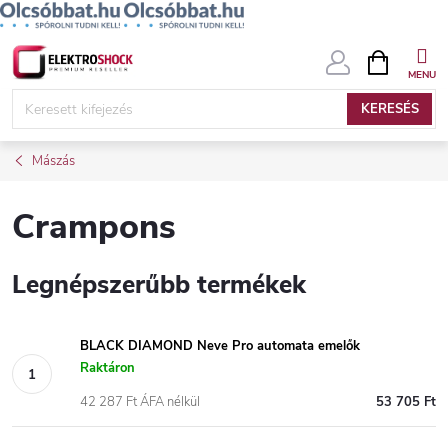
Ugrás
KOSÁR
a
fő
KERESÉS
tartalomhoz
Mászás
Crampons
Legnépszerűbb termékek
BLACK DIAMOND Neve Pro automata emelők
Raktáron
42 287 Ft ÁFA nélkül
53 705 Ft