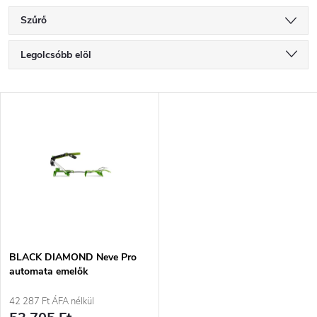
Szűrő
T
Legolcsóbb elöl
e
Legdrágább
T
Legnépszerűbb termékek
r
e
ABC szerint
m
r
é
m
k
é
e
BLACK DIAMOND Neve Pro
automata emelők
k
k
42 287 Ft ÁFA nélkül