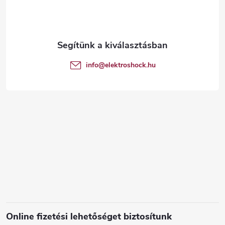
b
l
é
info
@
elektroshock.hu
c
Online fizetési lehetőséget biztosítunk