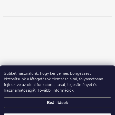
Sütiket használunk, hogy kényelmes böngészést
biztosítsunk a látogatások elemzése által, folyamatosan
fejlesztve az oldal funkcionalitását, teljesítményét és
használhatóságát.
További információk
Beállítások
Copyright 2026
Elektroshock.hu
. Minden jog fenntartva.