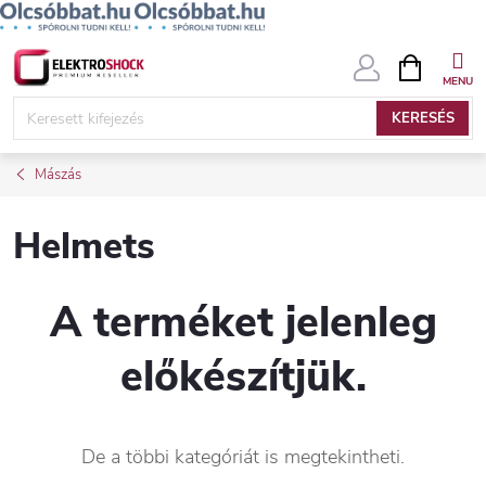
Ugrás
KOSÁR
a
fő
KERESÉS
tartalomhoz
Mászás
Helmets
A terméket jelenleg
előkészítjük.
De a többi kategóriát is megtekintheti.