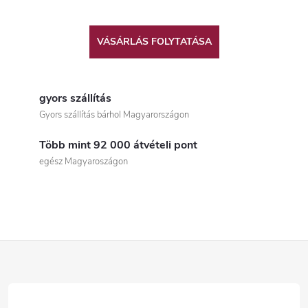
VÁSÁRLÁS FOLYTATÁSA
gyors szállítás
Gyors szállítás bárhol Magyarországon
Több mint 92 000 átvételi pont
egész Magyaroszágon
L
á