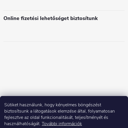
e
i
Online fizetési lehetőséget biztosítunk
Sütiket használunk, hogy kényelmes böngészést
biztosítsunk a látogatások elemzése által, folyamatosan
fejlesztve az oldal funkcionalitását, teljesítményét és
használhatóságát.
További információk