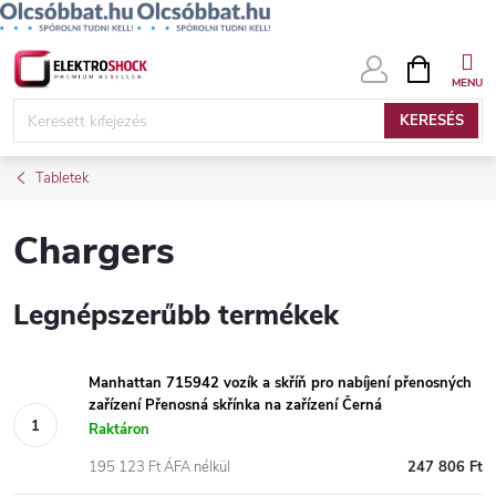
Ugrás
KOSÁR
a
fő
KERESÉS
tartalomhoz
Tabletek
Chargers
Legnépszerűbb termékek
Manhattan 715942 vozík a skříň pro nabíjení přenosných
zařízení Přenosná skřínka na zařízení Černá
Raktáron
195 123 Ft ÁFA nélkül
247 806 Ft