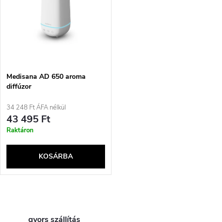
s
e
t
z
á
é
j
Medisana AD 650 aroma
s
diffúzor
a
34 248 Ft ÁFA nélkül
e
43 495 Ft
Raktáron
KOSÁRBA
L
gyors szállítás