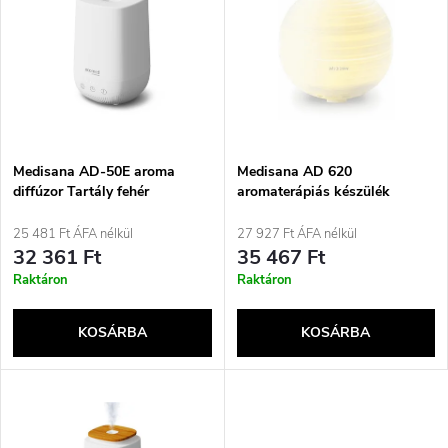
e
ABC szerint
m
r
é
m
k
é
e
Medisana AD-50E aroma
Medisana AD 620
diffúzor Tartály fehér
aromaterápiás készülék
k
k
25 481 Ft ÁFA nélkül
27 927 Ft ÁFA nélkül
e
32 361 Ft
35 467 Ft
r
Raktáron
Raktáron
k
e
KOSÁRBA
KOSÁRBA
l
n
i
d