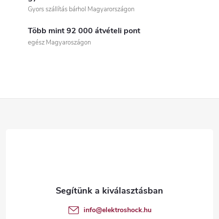
i
Gyors szállítás bárhol Magyarországon
s
Több mint 92 000 átvételi pont
t
egész Magyaroszágon
a
i
r
L
á
á
n
b
y
í
l
t
é
info
@
elektroshock.hu
á