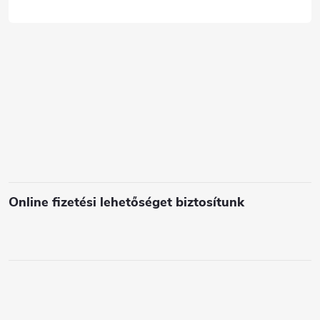
c
s
e
l
e
m
e
i
Online fizetési lehetőséget biztosítunk