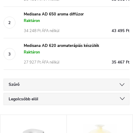
Medisana AD 650 aroma diffúzor
Raktáron
34 248 Ft ÁFA nélkül
43 495 Ft
Medisana AD 620 aromaterápiás készülék
Raktáron
27 927 Ft ÁFA nélkül
35 467 Ft
Szűrő
T
Legolcsóbb elöl
e
Legdrágább
T
Legnépszerűbb termékek
r