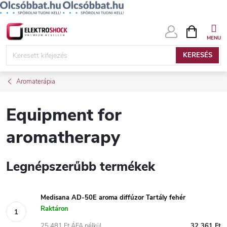
Ugrás
KOSÁR
a
fő
KERESÉS
tartalomhoz
Aromaterápia
Equipment for
aromatherapy
Legnépszerűbb termékek
Medisana AD-50E aroma diffúzor Tartály fehér
Raktáron
25 481 Ft ÁFA nélkül
32 361 Ft