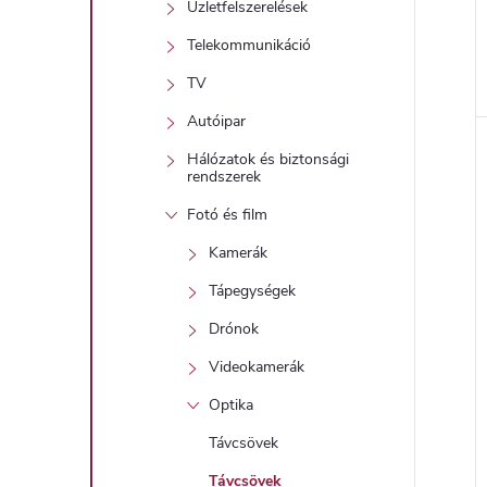
Üzletfelszerelések
Telekommunikáció
TV
l
Autóipar
Hálózatok és biztonsági
i
rendszerek
Fotó és film
Kamerák
Tápegységek
Drónok
Videokamerák
j
Optika
Távcsövek
Távcsövek