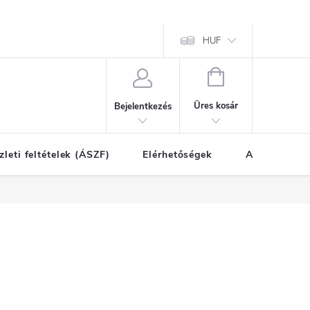
HUF
KOSÁR
Üres kosár
Bejelentkezés
zleti feltételek (ÁSZF)
Elérhetőségek
A vásárlás l