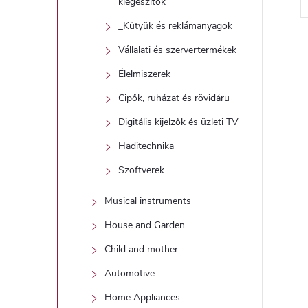
kiegészítők
_Kütyük és reklámanyagok
Vállalati és szervertermékek
Élelmiszerek
i
Cipők, ruházat és rövidáru
Digitális kijelzők és üzleti TV
t
Haditechnika
Szoftverek
i
Musical instruments
House and Garden
r
Child and mother
Automotive
Home Appliances