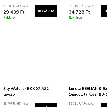
e
e
23 180 Ft ÁFA nélkül
27 345 Ft ÁFA nélkül
29 439 Ft
KOSÁRBA
34 728 Ft
K
n
k
Raktáron
Raktáron
d
e
z
s
é
t
s
á
e
Sky Watcher BK 607 AZ2
Luneta BEEMAN 3-9x
távcső
1&quot; tartóval (IB
a
33 767 Ft ÁFA nélkül
35 221 Ft ÁFA nélkül