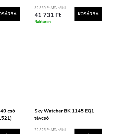
32 859 Ft ÁFA nélkül
41 731 Ft
KOSÁRBA
OSÁRBA
Raktáron
40 cső
Sky Watcher BK 1145 EQ1
-1521)
távcső
72 825 Ft ÁFA nélkül