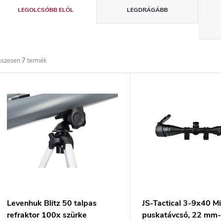
T
LEGOLCSÓBB ELÖL
LEGDRÁGÁBB
e
r
sszesen
7
termék
m
T
é
e
k
r
e
m
k
é
r
k
Levenhuk Blitz 50 talpas
JS-Tactical 3-9x40 Mi
refraktor 100x szürke
puskatávcső, 22 mm-