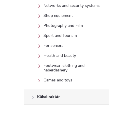
Networks and security systems
í
Shop equipment
t
Photography and Film
Sport and Tourism
For seniors
Health and beauty
Footwear, clothing and
l
haberdashery
Games and toys
Külső raktár
i