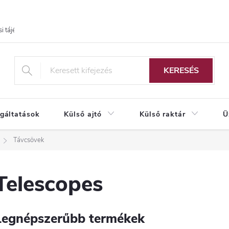
i tájékoztató
KERESÉS
lgáltatások
Külső ajtó
Külső raktár
Ü
Távcsövek
Telescopes
Legnépszerűbb termékek