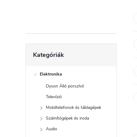
d
a
l
s
Kategóriák
Kategóriák
átugrása
ó
p
Elektronika
Dyson Álló porszívó
a
Televízió
n
Mobiltelefonok és táblagépek
Számítógépek és iroda
e
Audio