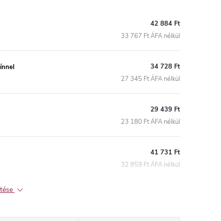
42 884 Ft
33 767 Ft ÁFA nélkül
34 728 Ft
ínnel
27 345 Ft ÁFA nélkül
29 439 Ft
23 180 Ft ÁFA nélkül
41 731 Ft
32 859 Ft ÁFA nélkül
ítése