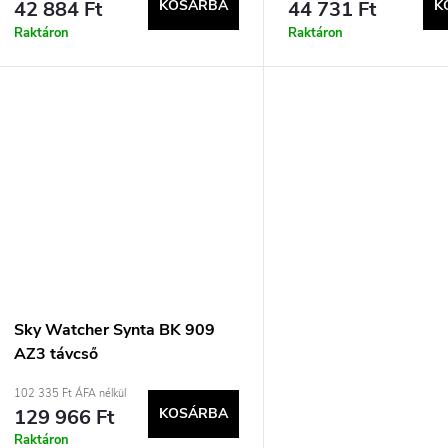
42 884 Ft
KOSÁRBA
44 731 Ft
K
Raktáron
Raktáron
Sky Watcher Synta BK 909
AZ3 távcső
102 335 Ft ÁFA nélkül
129 966 Ft
KOSÁRBA
Raktáron