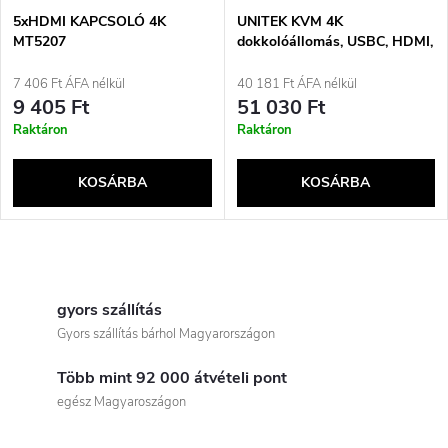
é
e
5xHDMI KAPCSOLÓ 4K
UNITEK KVM 4K
MT5207
dokkolóállomás, USBC, HDMI,
k
állvánnyal
k
7 406 Ft ÁFA nélkül
40 181 Ft ÁFA nélkül
e
9 405 Ft
51 030 Ft
r
Raktáron
Raktáron
k
e
KOSÁRBA
KOSÁRBA
l
n
i
L
d
s
i
gyors szállítás
e
Gyors szállítás bárhol Magyarországon
t
s
z
Több mint 92 000 átvételi pont
t
á
egész Magyaroszágon
é
a