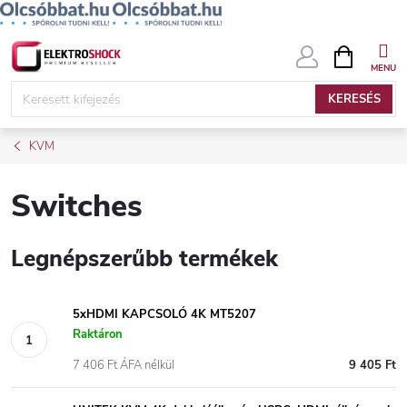
Ugrás
KOSÁR
a
fő
KERESÉS
tartalomhoz
KVM
Switches
Legnépszerűbb termékek
5xHDMI KAPCSOLÓ 4K MT5207
Raktáron
7 406 Ft ÁFA nélkül
9 405 Ft