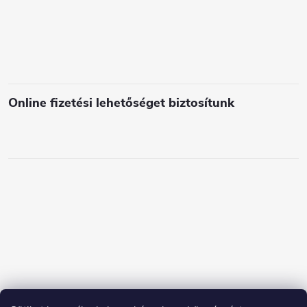
e
m
e
i
Online fizetési lehetőséget biztosítunk