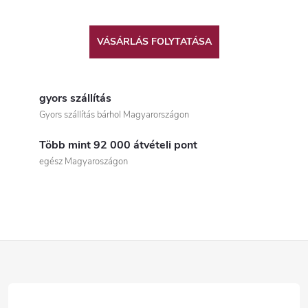
VÁSÁRLÁS FOLYTATÁSA
gyors szállítás
Gyors szállítás bárhol Magyarországon
Több mint 92 000 átvételi pont
egész Magyaroszágon
L
á