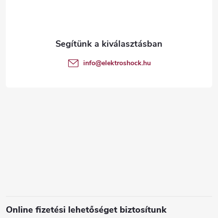
b
l
é
info
@
elektroshock.hu
c
Online fizetési lehetőséget biztosítunk