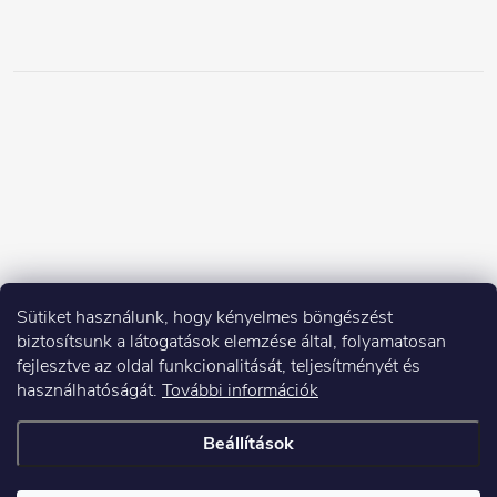
Sütiket használunk, hogy kényelmes böngészést
biztosítsunk a látogatások elemzése által, folyamatosan
fejlesztve az oldal funkcionalitását, teljesítményét és
használhatóságát.
További információk
Beállítások
Copyright 2026
Elektroshock.hu
. Minden jog fenntartva.