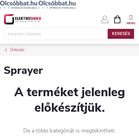
Ugrás
KOSÁR
a
fő
KERESÉS
tartalomhoz
Öntözés
Sprayer
A terméket jelenleg
előkészítjük.
De a többi kategóriát is megtekintheti.