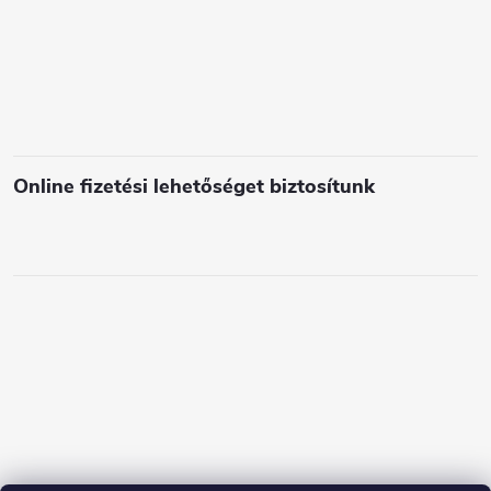
l
e
m
e
i
Online fizetési lehetőséget biztosítunk