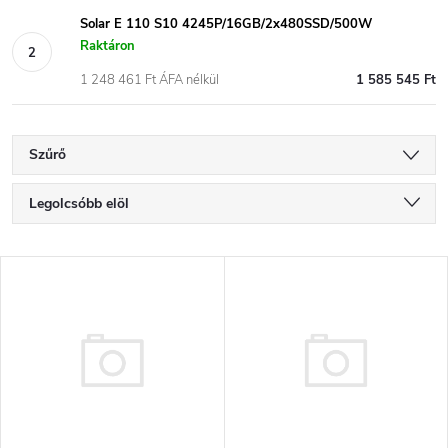
Solar E 110 S10 4245P/16GB/2x480SSD/500W
Raktáron
1 248 461 Ft ÁFA nélkül
1 585 545 Ft
Szűrő
T
Legolcsóbb elöl
e
Legdrágább
T
Legnépszerűbb termékek
r
e
ABC szerint
m
r
é
m