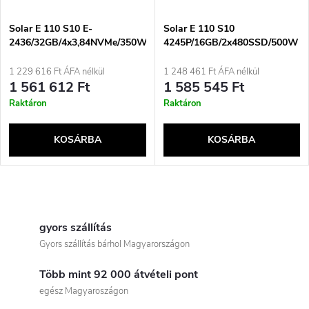
k
é
Solar E 110 S10 E-
Solar E 110 S10
e
2436/32GB/4x3,84NVMe/350W/3Y
4245P/16GB/2x480SSD/500W
k
D2D
k
1 229 616 Ft ÁFA nélkül
1 248 461 Ft ÁFA nélkül
e
1 561 612 Ft
1 585 545 Ft
r
Raktáron
Raktáron
k
e
KOSÁRBA
KOSÁRBA
l
n
i
L
d
s
i
gyors szállítás
e
Gyors szállítás bárhol Magyarországon
t
s
z
Több mint 92 000 átvételi pont
t
á
egész Magyaroszágon