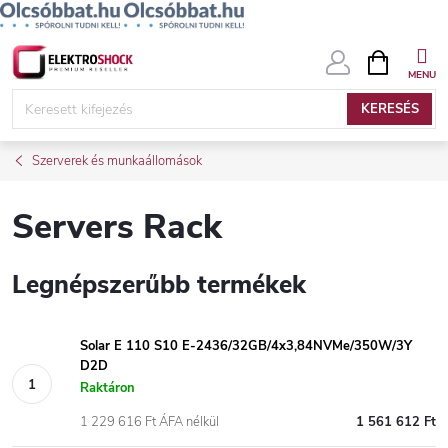
Ugrás
KOSÁR
a
fő
KERESÉS
tartalomhoz
Szerverek és munkaállomások
Servers Rack
Legnépszerűbb termékek
Solar E 110 S10 E-2436/32GB/4x3,84NVMe/350W/3Y
D2D
Raktáron
1 229 616 Ft ÁFA nélkül
1 561 612 Ft