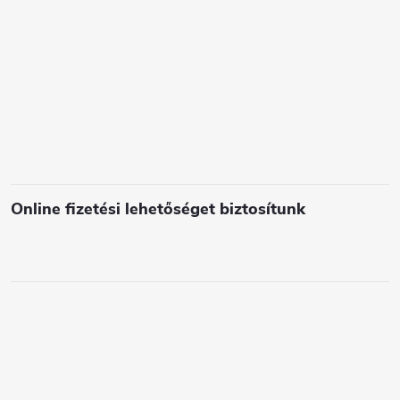
e
l
e
m
e
i
Online fizetési lehetőséget biztosítunk