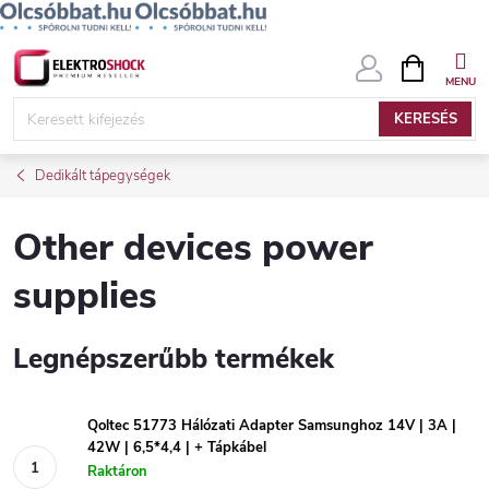
Ugrás
KOSÁR
a
fő
KERESÉS
tartalomhoz
Dedikált tápegységek
Other devices power
supplies
Legnépszerűbb termékek
Qoltec 51773 Hálózati Adapter Samsunghoz 14V | 3A |
42W | 6,5*4,4 | + Tápkábel
Raktáron