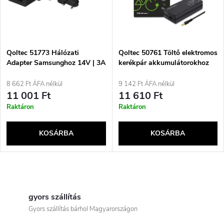
é
m
k
é
e
Qoltec 51773 Hálózati
Qoltec 50761 Töltő elektromos
Adapter Samsunghoz 14V | 3A
kerékpár akkumulátorokhoz
k
| 42W | 6,5*4,4 | + Tápkábel
36V | 42V | 2A | 5.5*2.5
k
8 662 Ft ÁFA nélkül
9 142 Ft ÁFA nélkül
e
11 001 Ft
11 610 Ft
r
Raktáron
Raktáron
k
e
KOSÁRBA
KOSÁRBA
l
n
i
L
d
s
i
gyors szállítás
e
Gyors szállítás bárhol Magyarországon
t
s