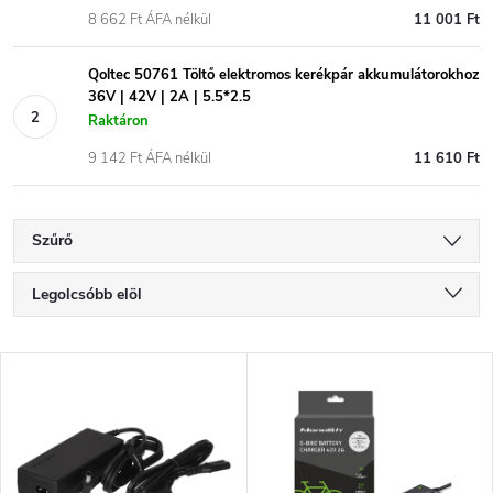
8 662 Ft ÁFA nélkül
11 001 Ft
Qoltec 50761 Töltő elektromos kerékpár akkumulátorokhoz
36V | 42V | 2A | 5.5*2.5
Raktáron
9 142 Ft ÁFA nélkül
11 610 Ft
Szűrő
T
Legolcsóbb elöl
e
Legdrágább
T
Legnépszerűbb termékek
r
e
ABC szerint
m
r