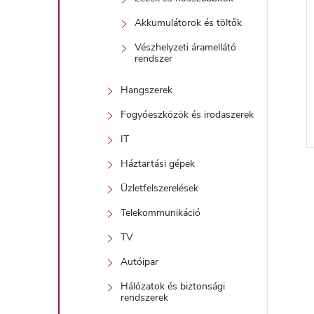
Akkumulátorok és töltők
Vészhelyzeti áramellátó
rendszer
Hangszerek
Fogyóeszközök és irodaszerek
IT
l
Háztartási gépek
i
Üzletfelszerelések
Telekommunikáció
i
TV
Autóipar
t
Hálózatok és biztonsági
rendszerek