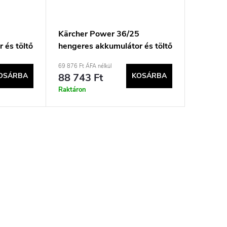
0
Kärcher Power 36/25
 és töltő
hengeres akkumulátor és töltő
készlet
69 876 Ft ÁFA nélkül
OSÁRBA
88 743 Ft
KOSÁRBA
Raktáron