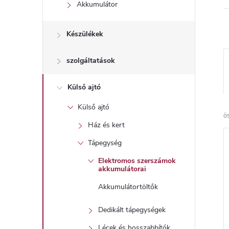
l
Akkumulátor
Készülékek
szolgáltatások
Külső ajtó
Külső ajtó
ö
Ház és kert
Tápegység
Elektromos szerszámok
akkumulátorai
Akkumulátortöltők
Dedikált tápegységek
Lécek és hosszabbítók