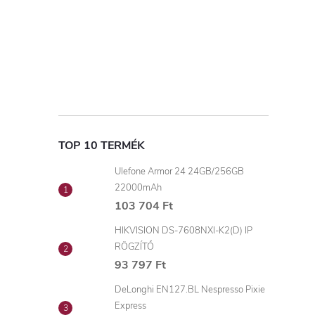
TOP 10 TERMÉK
Ulefone Armor 24 24GB/256GB
22000mAh
103 704 Ft
HIKVISION DS-7608NXI-K2(D) IP
RÖGZÍTŐ
93 797 Ft
DeLonghi EN127.BL Nespresso Pixie
Express