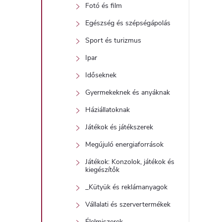
j
Fotó és film
i
Egészség és szépségápolás
r
Sport és turizmus
Ipar
Időseknek
Gyermekeknek és anyáknak
Háziállatoknak
í
Játékok és játékszerek
t
Megújuló energiaforrások
Játékok: Konzolok, játékok és
kiegészítők
_Kütyük és reklámanyagok
Vállalati és szervertermékek
l
Élelmiszerek