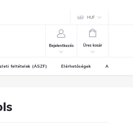
HUF
KOSÁR
Üres kosár
Bejelentkezés
zleti feltételek (ÁSZF)
Elérhetőségek
A vásárlás l
ols