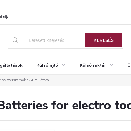
i tájékoztató
KERESÉS
lgáltatások
Külső ajtó
Külső raktár
Ü
mos szerszámok akkumulátorai
Batteries for electro to