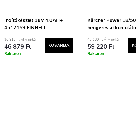
k
é
r
k
Indítókészlet 18V 4.0AH+
Kärcher Power 18/5
4512159 EINHELL
hengeres akkumulátor
e
e
készlet
36 913 Ft ÁFA nélkül
46 630 Ft ÁFA nélkül
46 879 Ft
KOSÁRBA
59 220 Ft
K
n
k
Raktáron
Raktáron
d
e
L
z
s
é
s
t
s
á
a