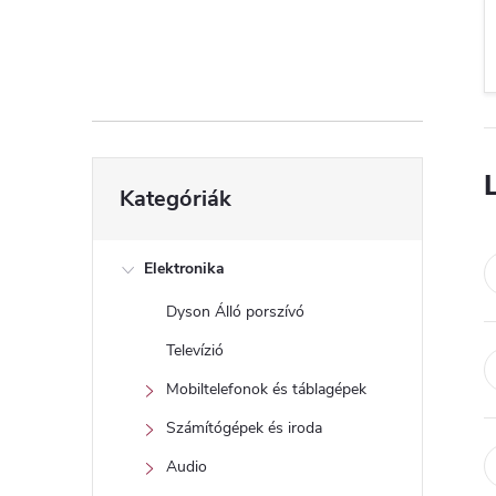
d
a
l
s
Kategóriák
Kategóriák
átugrása
ó
p
Elektronika
Dyson Álló porszívó
a
Televízió
n
Mobiltelefonok és táblagépek
Számítógépek és iroda
e
Audio