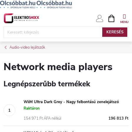
Ugrás
KOSÁR
a
fő
KERESÉS
tartalomhoz
Audio-video lejátszók
Network media players
Legnépszerűbb termékek
WiiM Ultra Dark Grey - Nagy felbontású zenelejátszó
Raktáron
154 971 Ft ÁFA nélkül
196 813 Ft