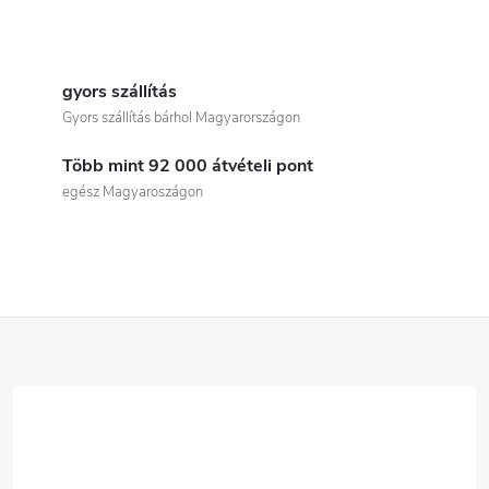
L
i
gyors szállítás
Gyors szállítás bárhol Magyarországon
s
Több mint 92 000 átvételi pont
t
egész Magyaroszágon
a
i
r
L
á
á
n
b
y