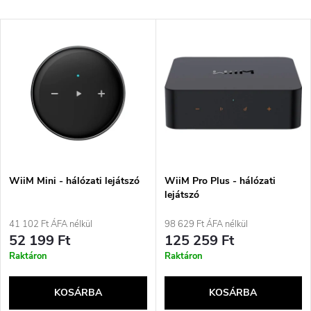
e
Legdrágább
T
Legnépszerűbb termékek
r
e
ABC szerint
m
r
é
m
k
é
e
WiiM Mini - hálózati lejátszó
WiiM Pro Plus - hálózati
lejátszó
k
k
41 102 Ft ÁFA nélkül
98 629 Ft ÁFA nélkül
e
52 199 Ft
125 259 Ft
r
Raktáron
Raktáron
k
e
KOSÁRBA
KOSÁRBA