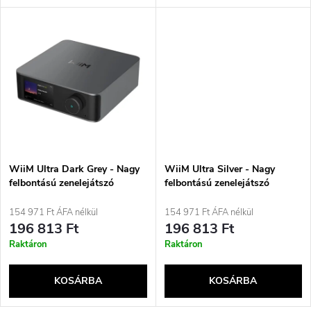
l
n
i
d
s
e
t
z
á
é
j
WiiM Ultra Dark Grey - Nagy
WiiM Ultra Silver - Nagy
s
felbontású zenelejátszó
felbontású zenelejátszó
a
154 971 Ft ÁFA nélkül
154 971 Ft ÁFA nélkül
e
196 813 Ft
196 813 Ft
Raktáron
Raktáron
KOSÁRBA
KOSÁRBA