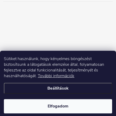
Sütiket használunk, hogy kényelmes böngészést
biztosítsunk a látogatások elemzése által, folyamatosan
fejlesztve az oldal funkcionalitását, teljesítményét és
használhatóságát.
További információk
Beállítások
Copyright 2026
Elektroshock.hu
. Minden jog fenntartva.
Elfogadom
Shoptet készítette