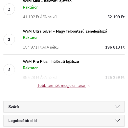
WiiM Mini - hálózati lejátszó
Raktáron
41 102 Ft ÁFA nélkül
52 199 Ft
WiiM Ultra Silver - Nagy felbontású zenelejátszó
Raktáron
154 971 Ft ÁFA nélkül
196 813 Ft
WiiM Pro Plus - hálózati lejátszó
Raktáron
98 629 Ft ÁFA nélkül
125 259 Ft
Több termék megjelenítése
Szűrő
T
Legolcsóbb elöl