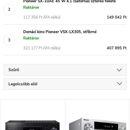
Pioneer SX-10AE 45 W 4.1 csatornás sztereó fekete
Raktáron
117 356 Ft ÁFA nélkül
149 042 Ft
Domácí kino Pioneer VSX-LX305, stříbrné
Raktáron
321 177 Ft ÁFA nélkül
407 895 Ft
Szűrő
T
Legolcsóbb elöl
e
Legdrágább
T
Legnépszerűbb termékek
r
e
ABC szerint
m