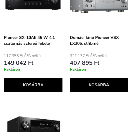
r
é
m
k
é
e
Pioneer SX-10AE 45 W 4.1
Domácí kino Pioneer VSX-
csatornás sztereó fekete
LX305, stříbrné
k
k
117 356 Ft ÁFA nélkül
321 177 Ft ÁFA nélkül
e
149 042 Ft
407 895 Ft
r
Raktáron
Raktáron
k
e
KOSÁRBA
KOSÁRBA
l
n
i
d
s
e