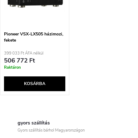
t
z
á
é
j
Pioneer VSX-LX505 házimozi,
s
fekete
a
399 033 Ft ÁFA nélkül
e
506 772 Ft
Raktáron
KOSÁRBA
L
i
gyors szállítás
Gyors szállítás bárhol Magyarországon