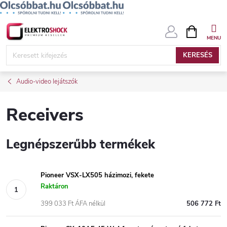
Ugrás
KOSÁR
a
fő
KERESÉS
tartalomhoz
Audio-video lejátszók
Receivers
Legnépszerűbb termékek
Pioneer VSX-LX505 házimozi, fekete
Raktáron
399 033 Ft ÁFA nélkül
506 772 Ft