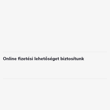
e
l
e
m
e
i
Online fizetési lehetőséget biztosítunk