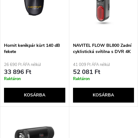
m
r
é
m
k
é
e
Hornit kerékpár kürt 140 dB
NAVITEL FLOW BL800 Zadní
fekete
cyklistická svítilna s DVR 4K
k
záznamníkem
k
26 690 Ft ÁFA nélkül
41 009 Ft ÁFA nélkül
e
33 896 Ft
52 081 Ft
r
Raktáron
Raktáron
k
e
KOSÁRBA
KOSÁRBA
l
n
i
d
s