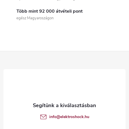
s
Több mint 92 000 átvételi pont
t
egész Magyaroszágon
a
i
r
L
á
á
n
b
y
í
l
t
é
info
@
elektroshock.hu
á