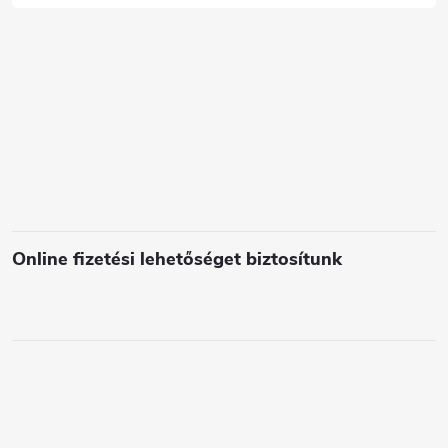
c
s
e
l
e
m
e
i
Online fizetési lehetőséget biztosítunk