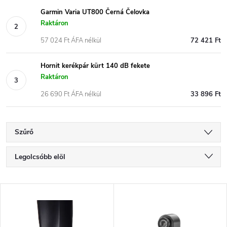
Garmin Varia UT800 Černá Čelovka
Raktáron
57 024 Ft ÁFA nélkül
72 421 Ft
Hornit kerékpár kürt 140 dB fekete
Raktáron
26 690 Ft ÁFA nélkül
33 896 Ft
Szűrő
T
Legolcsóbb elöl
e
Legdrágább
T
Legnépszerűbb termékek
r
e
ABC szerint