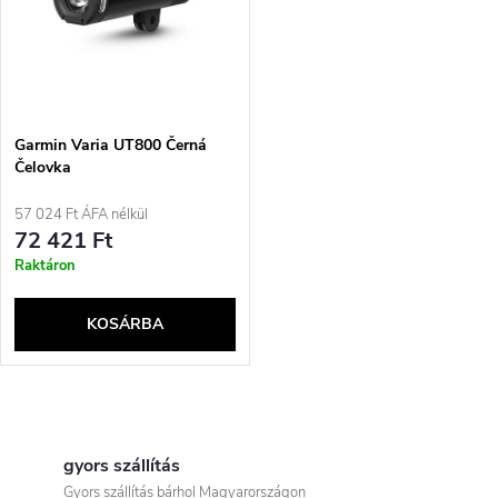
e
t
z
á
é
j
Garmin Varia UT800 Černá
s
Čelovka
a
57 024 Ft ÁFA nélkül
e
72 421 Ft
Raktáron
KOSÁRBA
L
i
gyors szállítás
Gyors szállítás bárhol Magyarországon