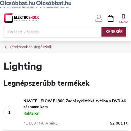
Ugrás
KOSÁR
a
fő
KERESÉS
tartalomhoz
Kerékpárok és kiegészítők
Lighting
Legnépszerűbb termékek
NAVITEL FLOW BL800 Zadní cyklistická svítilna s DVR 4K
záznamníkem
Raktáron
41 009 Ft ÁFA nélkül
52 081 Ft