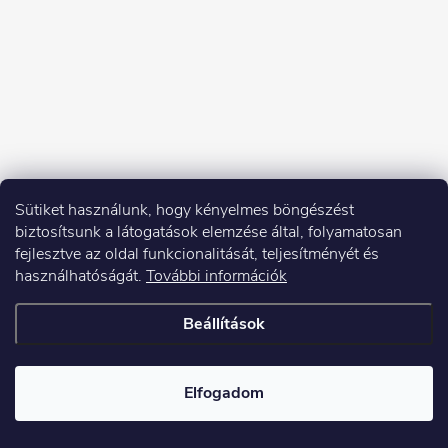
Sütiket használunk, hogy kényelmes böngészést
biztosítsunk a látogatások elemzése által, folyamatosan
fejlesztve az oldal funkcionalitását, teljesítményét és
használhatóságát.
További információk
Beállítások
Copyright 2026
Elektroshock.hu
. Minden jog fenntartva.
Elfogadom
Shoptet készítette