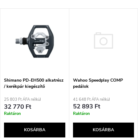
e
Legdrágább
T
Legnépszerűbb termékek
r
e
ABC szerint
m
r
é
m
k
é
Wahoo Speedplay COMP
e
Shimano PD-EH500 alkatrész
pedálok
/ kerékpár kiegészítő
k
k
41 648 Ft ÁFA nélkül
25 803 Ft ÁFA nélkül
e
52 893 Ft
32 770 Ft
r
Raktáron
Raktáron
k
e
KOSÁRBA
KOSÁRBA