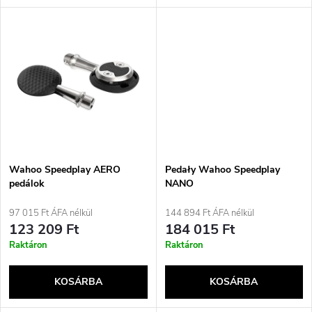
l
n
i
d
s
e
t
z
á
é
j
Wahoo Speedplay AERO
Pedały Wahoo Speedplay
s
pedálok
NANO
a
97 015 Ft ÁFA nélkül
144 894 Ft ÁFA nélkül
e
123 209 Ft
184 015 Ft
Raktáron
Raktáron
KOSÁRBA
KOSÁRBA