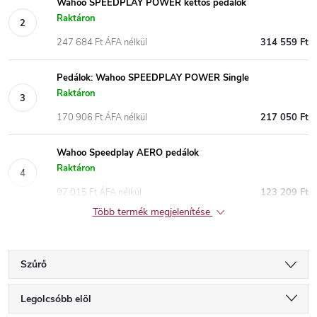
Wahoo SPEEDPLAY POWER kettős pedálok
Raktáron
247 684 Ft ÁFA nélkül
314 559 Ft
Pedálok: Wahoo SPEEDPLAY POWER Single
Raktáron
170 906 Ft ÁFA nélkül
217 050 Ft
Wahoo Speedplay AERO pedálok
Raktáron
97 015 Ft ÁFA nélkül
123 209 Ft
Több termék megjelenítése
Szűrő
T
Legolcsóbb elöl