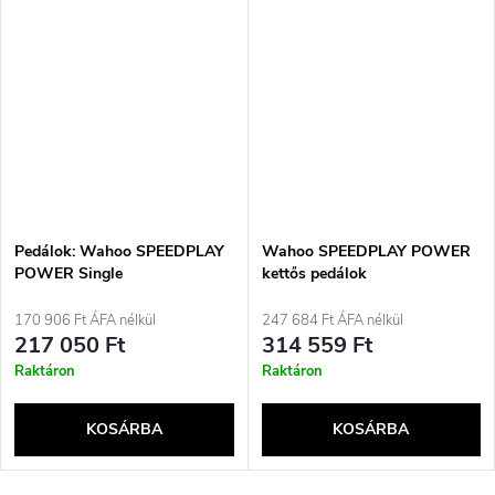
Pedálok: Wahoo SPEEDPLAY
Wahoo SPEEDPLAY POWER
POWER Single
kettős pedálok
170 906 Ft ÁFA nélkül
247 684 Ft ÁFA nélkül
217 050 Ft
314 559 Ft
Raktáron
Raktáron
KOSÁRBA
KOSÁRBA