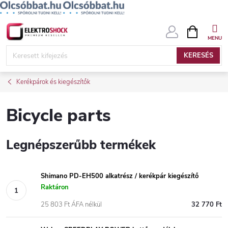
Ugrás
KOSÁR
a
fő
KERESÉS
tartalomhoz
Kerékpárok és kiegészítők
Bicycle parts
Legnépszerűbb termékek
Shimano PD-EH500 alkatrész / kerékpár kiegészítő
Raktáron
25 803 Ft ÁFA nélkül
32 770 Ft