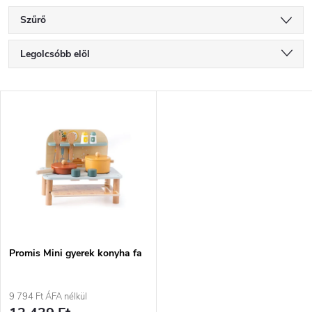
Szűrő
T
Legolcsóbb elöl
e
Legdrágább
T
Legnépszerűbb termékek
r
e
ABC szerint
m
r
é
m
k
é
e
Promis Mini gyerek konyha fa
k
k
9 794 Ft ÁFA nélkül