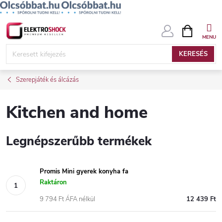
Ugrás
KOSÁR
a
fő
KERESÉS
tartalomhoz
Szerepjáték és álcázás
Kitchen and home
Legnépszerűbb termékek
Promis Mini gyerek konyha fa
Raktáron
9 794 Ft ÁFA nélkül
12 439 Ft