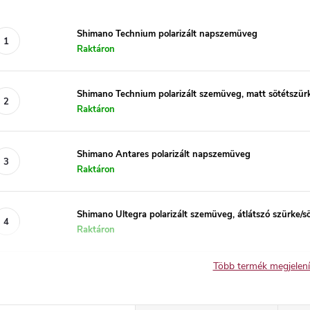
Shimano Technium polarizált napszemüveg
Raktáron
Shimano Technium polarizált szemüveg, matt sötétszür
Raktáron
Shimano Antares polarizált napszemüveg
Raktáron
Shimano Ultegra polarizált szemüveg, átlátszó szürke/s
Raktáron
Több termék megjelen