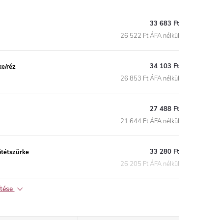
33 683 Ft
26 522 Ft ÁFA nélkül
34 103 Ft
ke/réz
26 853 Ft ÁFA nélkül
27 488 Ft
21 644 Ft ÁFA nélkül
33 280 Ft
ötétszürke
26 205 Ft ÁFA nélkül
ítése