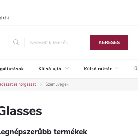
i tájékoztató
KERESÉS
lgáltatások
Külső ajtó
Külső raktár
Ü
adászat és horgászat
Szemüvegek
Glasses
Legnépszerűbb termékek