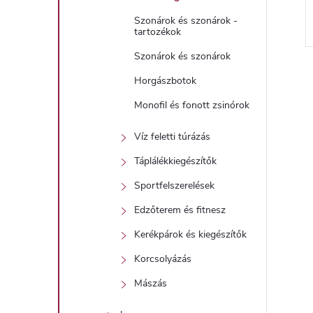
Szonárok és szonárok -
tartozékok
Szonárok és szonárok
Horgászbotok
Monofil és fonott zsinórok
i
Víz feletti túrázás
Táplálékkiegészítők
t
Sportfelszerelések
Edzőterem és fitnesz
i
Kerékpárok és kiegészítők
r
Korcsolyázás
Mászás