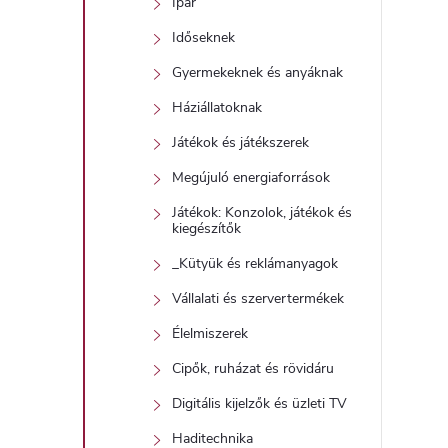
Ipar
Időseknek
Gyermekeknek és anyáknak
í
Háziállatoknak
t
Játékok és játékszerek
Megújuló energiaforrások
Játékok: Konzolok, játékok és
kiegészítők
_Kütyük és reklámanyagok
l
Vállalati és szervertermékek
Élelmiszerek
Cipők, ruházat és rövidáru
Digitális kijelzők és üzleti TV
Haditechnika