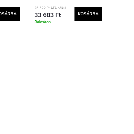
26 522 Ft ÁFA nélkül
OSÁRBA
33 683 Ft
KOSÁRBA
Raktáron