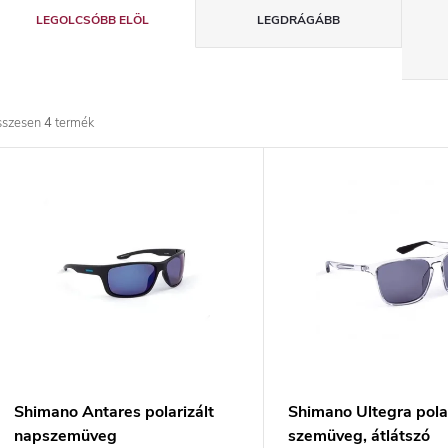
T
LEGOLCSÓBB ELÖL
LEGDRÁGÁBB
e
r
sszesen
4
termék
m
T
é
e
k
r
e
m
k
é
r
k
Shimano Antares polarizált
Shimano Ultegra polar
napszemüveg
szemüveg, átlátszó