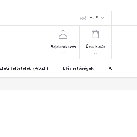
HUF
KOSÁR
Üres kosár
Bejelentkezés
zleti feltételek (ÁSZF)
Elérhetőségek
A vásárlás l