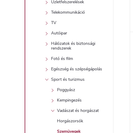
Üzletfelszerelések
Telekommunikáció
TV
l
Autóipar
Hálózatok és biztonsági
i
rendszerek
Fotó és film
Egészség és szépségápolás
Sport és turizmus
Poggyász
Kempingezés
j
Vadászat és horgászat
Horgászorsók
Szemüvegek