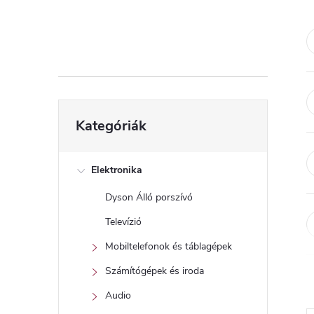
d
a
l
s
Kategóriák
Kategóriák
átugrása
ó
p
Elektronika
Dyson Álló porszívó
a
Televízió
n
Mobiltelefonok és táblagépek
Számítógépek és iroda
e
Audio