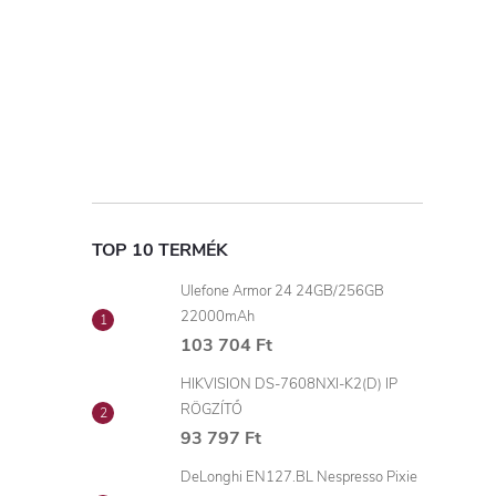
TOP 10 TERMÉK
Ulefone Armor 24 24GB/256GB
22000mAh
103 704 Ft
HIKVISION DS-7608NXI-K2(D) IP
RÖGZÍTŐ
93 797 Ft
DeLonghi EN127.BL Nespresso Pixie