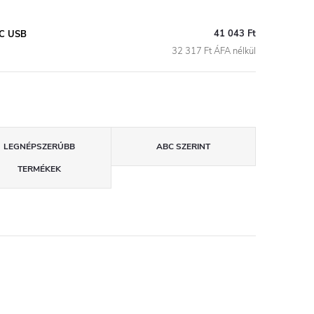
41 043 Ft
VC USB
32 317 Ft ÁFA nélkül
LEGNÉPSZERŰBB
ABC SZERINT
TERMÉKEK