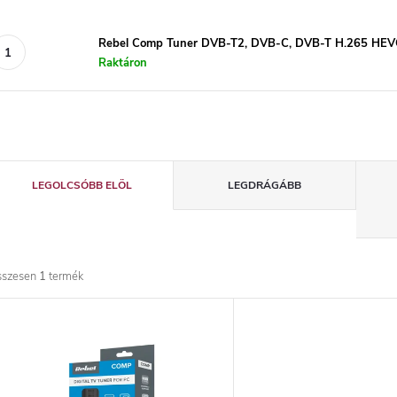
Rebel Comp Tuner DVB-T2, DVB-C, DVB-T H.265 HE
Raktáron
T
LEGOLCSÓBB ELÖL
LEGDRÁGÁBB
e
r
sszesen
1
termék
m
T
é
e