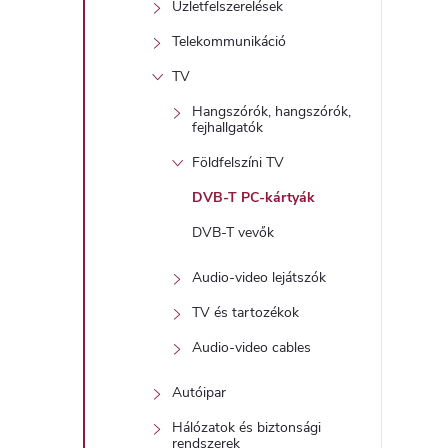
Üzletfelszerelések
t
Telekommunikáció
TV
j
Hangszórók, hangszórók,
i
fejhallgatók
r
Földfelszíni TV
DVB-T PC-kártyák
DVB-T vevők
Audio-video lejátszók
í
TV és tartozékok
Audio-video cables
t
Autóipar
Hálózatok és biztonsági
rendszerek