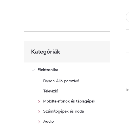
d
a
l
s
Kategóriák
Kategóriák
átugrása
ó
p
Elektronika
Dyson Álló porszívó
a
ö
Televízió
n
Mobiltelefonok és táblagépek
Számítógépek és iroda
e
Audio