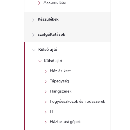
l
Akkumulátor
Készülékek
szolgáltatások
Külső ajtó
Külső ajtó
Ház és kert
Tápegység
l
Hangszerek
i
Fogyóeszközök és irodaszerek
IT
i
Háztartási gépek