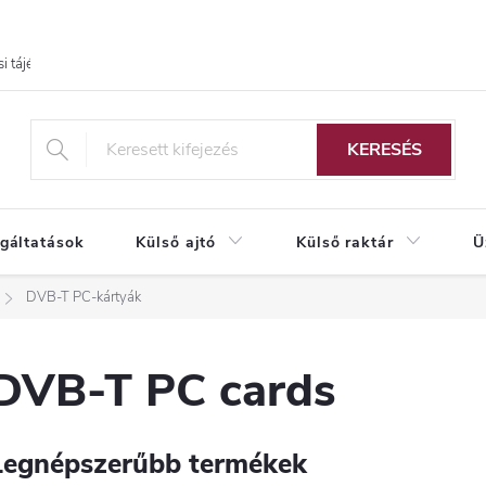
i tájékoztató
KERESÉS
lgáltatások
Külső ajtó
Külső raktár
Ü
DVB-T PC-kártyák
DVB-T PC cards
Legnépszerűbb termékek