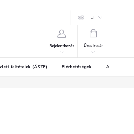
HUF
KOSÁR
Üres kosár
Bejelentkezés
zleti feltételek (ÁSZF)
Elérhetőségek
A vásárlás l