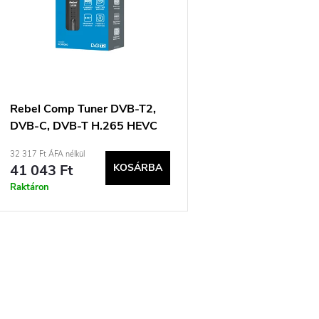
k
r
e
m
k
é
r
k
Rebel Comp Tuner DVB-T2,
DVB-C, DVB-T H.265 HEVC
e
e
USB
32 317 Ft ÁFA nélkül
41 043 Ft
KOSÁRBA
n
k
Raktáron
d
e
L
z
s