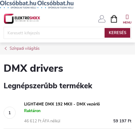
Ugrás
KOSÁR
a
fő
KERESÉS
tartalomhoz
Színpadi világítás
DMX drivers
Legnépszerűbb termékek
LIGHT4ME DMX 192 MKII - DMX vezérlő
Raktáron
46 612 Ft ÁFA nélkül
59 197 Ft