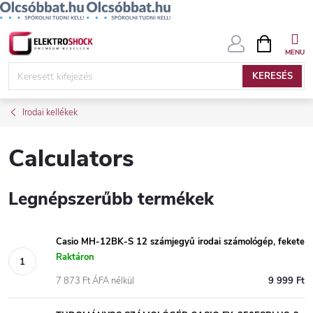
Ugrás
KOSÁR
a
fő
KERESÉS
tartalomhoz
Irodai kellékek
Calculators
Legnépszerűbb termékek
Casio MH-12BK-S 12 számjegyű irodai számológép, fekete
Raktáron
7 873 Ft ÁFA nélkül
9 999 Ft