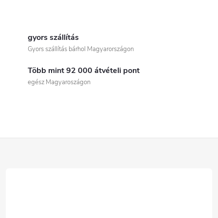
L
i
gyors szállítás
Gyors szállítás bárhol Magyarországon
s
Több mint 92 000 átvételi pont
t
egész Magyaroszágon
a
i
r
L
á
á
n
b
y
í