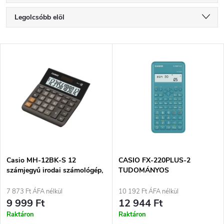
T
Legolcsóbb elöl
e
Legdrágább
T
Legnépszerűbb termékek
r
e
ABC szerint
m
r
é
m
k
é
e
Casio MH-12BK-S 12
CASIO FX-220PLUS-2
számjegyű irodai számológép,
TUDOMÁNYOS
k
fekete
SZÁMOLÓGÉP KÉK, 12 JEGYŰ
k
KIJELZŐ
7 873 Ft ÁFA nélkül
10 192 Ft ÁFA nélkül
e
9 999 Ft
12 944 Ft
r
Raktáron
Raktáron