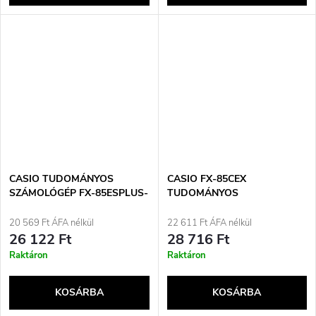
CASIO TUDOMÁNYOS
CASIO FX-85CEX
SZÁMOLÓGÉP FX-85ESPLUS-
TUDOMÁNYOS
2 B, 252 FUNKCIÓ,
SZÁMOLÓGÉP, 379 FUNKCIÓ,
77X162MM, KARTON, FEKETE
77X166MM, FEKETE
20 569 Ft ÁFA nélkül
22 611 Ft ÁFA nélkül
26 122 Ft
28 716 Ft
Raktáron
Raktáron
KOSÁRBA
KOSÁRBA