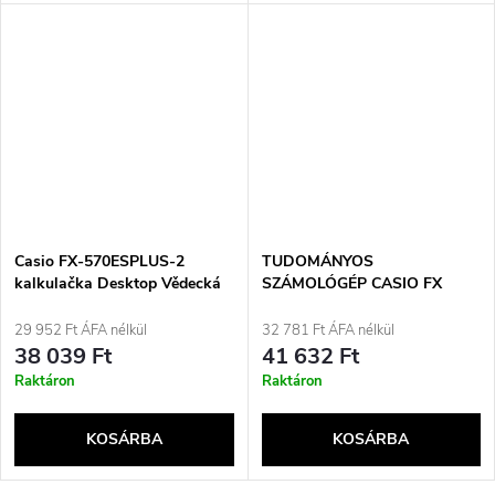
Casio FX-570ESPLUS-2
TUDOMÁNYOS
kalkulačka Desktop Vědecká
SZÁMOLÓGÉP CASIO FX
kalkulačka Černá
991CEX CLASSWIZ FEKETE,
12 JEGYŰ KIJELZŐ
29 952 Ft ÁFA nélkül
32 781 Ft ÁFA nélkül
38 039 Ft
41 632 Ft
Raktáron
Raktáron
KOSÁRBA
KOSÁRBA