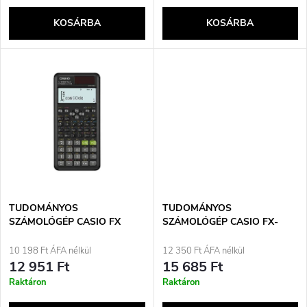
k
e
KOSÁRBA
KOSÁRBA
l
n
i
d
s
e
t
z
á
é
j
TUDOMÁNYOS
TUDOMÁNYOS
s
SZÁMOLÓGÉP CASIO FX
SZÁMOLÓGÉP CASIO FX-
991ES PLUS 2 FEKETE, 12
350ESPLUS-2 FEKETE, 12
a
JEGYŰ KIJELZŐVEL
JEGYŰ KIJELZŐ
10 198 Ft ÁFA nélkül
12 350 Ft ÁFA nélkül
e
12 951 Ft
15 685 Ft
Raktáron
Raktáron