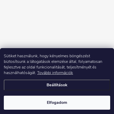
Sütiket használunk, hogy kényelmes böngészést
biztosítsunk a látogatások elemzése által, folyamatosan
fejlesztve az oldal funkcionalitását, teljesítményét és
használhatóságát.
További információk
Beállítások
Copyright 2026
Elektroshock.hu
. Minden jog fenntartva.
Elfogadom
Shoptet készítette