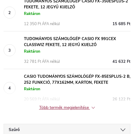
TUDOMÁNYOS SZÁMOLÓGÉP CASIO FX-350ESPLUS-2
FEKETE, 12 JEGYŰ KIJELZŐ
Raktáron
12 350 Ft ÁFA nélkül
15 685 Ft
TUDOMÁNYOS SZÁMOLÓGÉP CASIO FX 991CEX
CLASSWIZ FEKETE, 12 JEGYŰ KIJELZŐ
Raktáron
32 781 Ft ÁFA nélkül
41 632 Ft
CASIO TUDOMÁNYOS SZÁMOLÓGÉP FX-85ESPLUS-2 B,
252 FUNKCIÓ, 77X162MM, KARTON, FEKETE
Raktáron
20 569 Ft ÁFA nélkül
26 122 Ft
Több termék megjelenítése
Szűrő