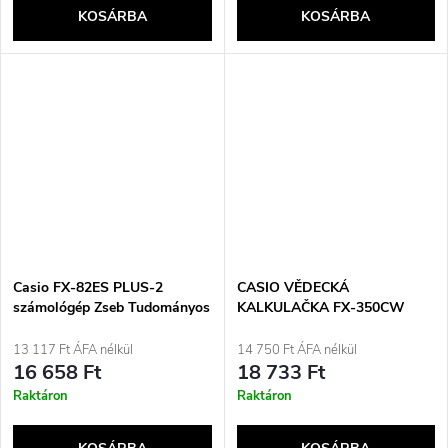
KOSÁRBA
KOSÁRBA
Casio FX-82ES PLUS-2
CASIO VĚDECKÁ
számológép Zseb Tudományos
KALKULAČKA FX-350CW
számológép Fekete
BOX
13 117 Ft ÁFA nélkül
14 750 Ft ÁFA nélkül
16 658 Ft
18 733 Ft
Raktáron
Raktáron