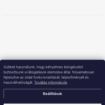
Sütiket használunk, hogy kényelmes böngészést
biztosítsunk a látogatások elemzése által, folyamatosan
fejlesztve az oldal funkcionalitását, teljesítményét és
használhatóságát.
További információk
Beállítások
Copyright 2026
Elektroshock.hu
. Minden jog fenntartva.