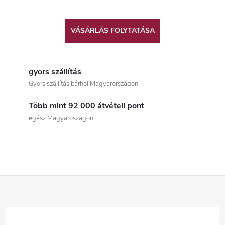
VÁSÁRLÁS FOLYTATÁSA
gyors szállítás
Gyors szállítás bárhol Magyarországon
Több mint 92 000 átvételi pont
egész Magyaroszágon
L
á