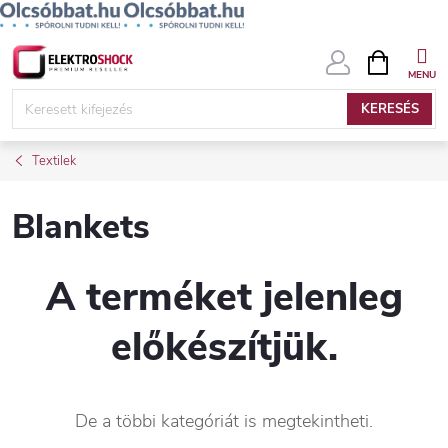
Ugrás
KOSÁR
a
fő
KERESÉS
tartalomhoz
Textilek
Blankets
A terméket jelenleg
előkészítjük.
De a többi kategóriát is megtekintheti.