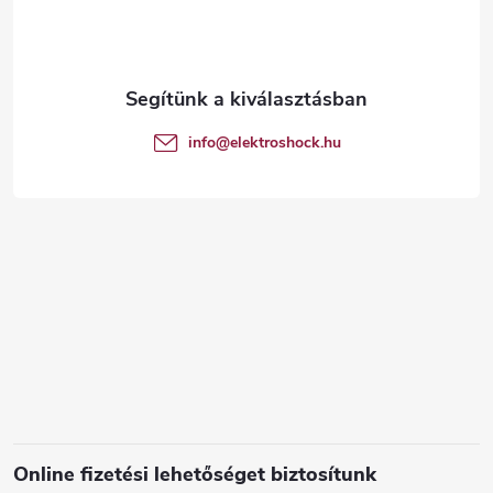
b
l
é
info
@
elektroshock.hu
c
Online fizetési lehetőséget biztosítunk