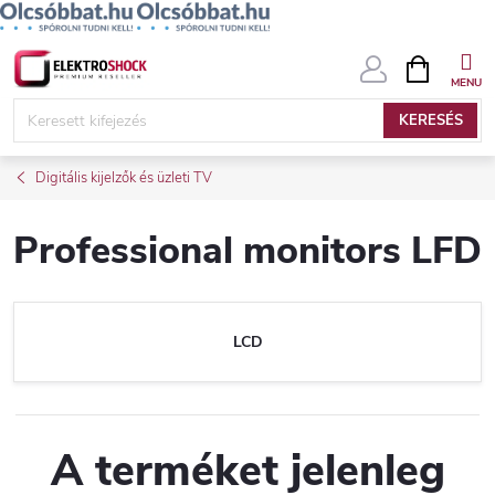
Ugrás
KOSÁR
a
fő
KERESÉS
tartalomhoz
Digitális kijelzők és üzleti TV
Professional monitors LFD
LCD
A terméket jelenleg