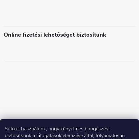
Online fizetési lehetőséget biztosítunk
Sütiket használunk, hogy kényelmes böngészést
biztosítsunk a látogatások elemzése által, folyamatosan