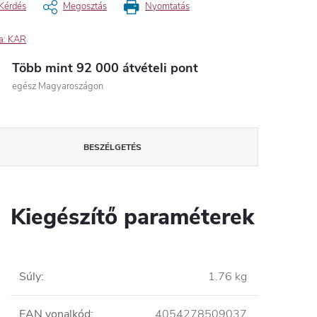
Kérdés
Megosztás
Nyomtatás
a:
KAR
Több mint 92 000 átvételi pont
egész Magyaroszágon
BESZÉLGETÉS
Kiegészítő paraméterek
Súly
:
1.76 kg
EAN vonalkód
:
4054278509037