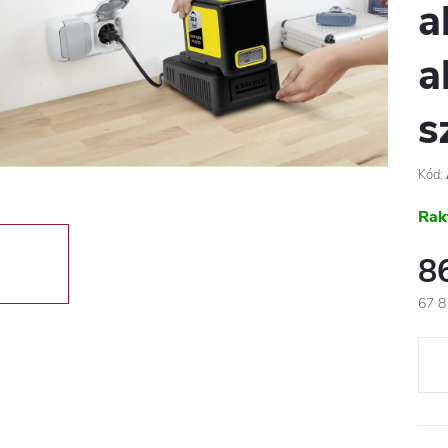
a
a
s
Kód:
Rak
8
67 8
Egys