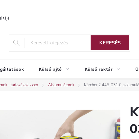
i tájékoztató
KERESÉS
lgáltatások
Külső ajtó
Külső raktár
Ü
mok - tartozékok xxxx
Akkumulátorok
Kärcher 2.445-031.0 akkumulát
K
0