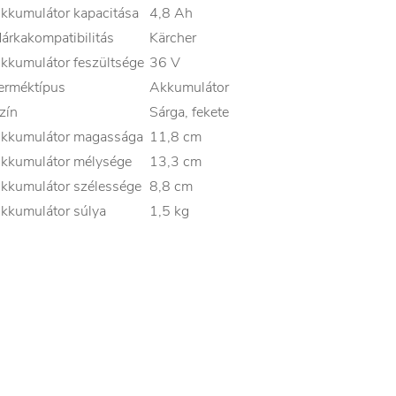
kkumulátor kapacitása
4,8 Ah
árkakompatibilitás
Kärcher
kkumulátor feszültsége
36 V
erméktípus
Akkumulátor
zín
Sárga, fekete
kkumulátor magassága
11,8 cm
kkumulátor mélysége
13,3 cm
kkumulátor szélessége
8,8 cm
kkumulátor súlya
1,5 kg