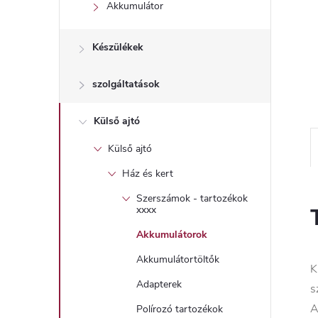
l
Akkumulátor
Készülékek
szolgáltatások
Külső ajtó
Külső ajtó
Ház és kert
Szerszámok - tartozékok
xxxx
Akkumulátorok
Akkumulátortöltők
K
Adapterek
s
A
Polírozó tartozékok