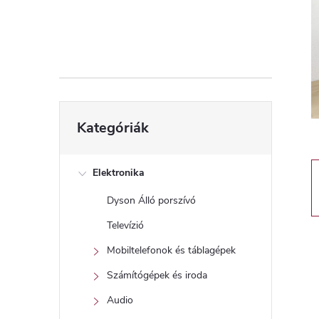
d
a
l
s
Kategóriák
Kategóriák
átugrása
ó
p
Elektronika
Dyson Álló porszívó
a
Televízió
n
Mobiltelefonok és táblagépek
Számítógépek és iroda
e
Audio