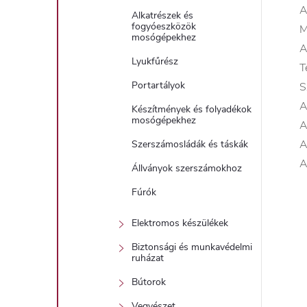
A
Alkatrészek és
fogyóeszközök
M
mosógépekhez
A
Lyukfűrész
T
Portartályok
S
A
Készítmények és folyadékok
mosógépekhez
A
A
Szerszámosládák és táskák
A
Állványok szerszámokhoz
Fúrók
Elektromos készülékek
Biztonsági és munkavédelmi
ruházat
Bútorok
Vegyészet