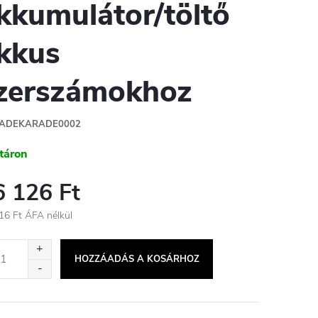
kkumulátor/töltő
kkus
zerszámokhoz
ADEKARADE0002
táron
6 126 Ft
16 Ft ÁFA nélkül
égár:
HOZZÁADÁS A KOSÁRHOZ