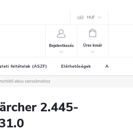
HUF
KOSÁR
Üres kosár
Bejelentkezés
zleti feltételek (ÁSZF)
Elérhetőségek
A vásárlás l
or/töltő akkus szerszámokhoz
ärcher 2.445-
31.0