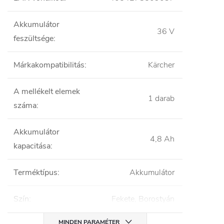
Akkumulátor
36 V
feszültsége
:
Márkakompatibilitás
:
Kärcher
A mellékelt elemek
1 darab
száma
:
Akkumulátor
4,8 Ah
kapacitása
:
Terméktípus
:
Akkumulátor
Szín
:
Fekete, Borostyán
MINDEN PARAMÉTER