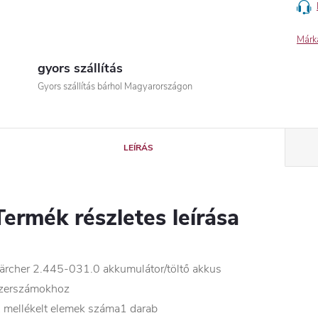
Márk
gyors szállítás
Gyors szállítás bárhol Magyarországon
LEÍRÁS
Termék részletes leírása
ärcher 2.445-031.0 akkumulátor/töltő akkus
zerszámokhoz
 mellékelt elemek száma
1 darab