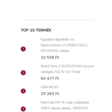
TOP 10 TERMÉK
Egyoldali lágyéksérv öv
&quot;Axilmax O-1408/CZA/L/L
REHAFUND, fekete
10 558 Ft
Bosch Serie 2 MUMS2EW40 konyhai
robotgép 700 W 3,8 l Fehér
93 477 Ft
AGM M9 4G
25 382 Ft
Mad Catz RAT 8+ egér, jobbkezes,
USB A-típusú, optikai, 16000 DPI