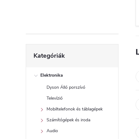
d
a
l
s
Kategóriák
Kategóriák
átugrása
ó
p
Elektronika
Dyson Álló porszívó
a
Televízió
n
Mobiltelefonok és táblagépek
Számítógépek és iroda
e
Audio