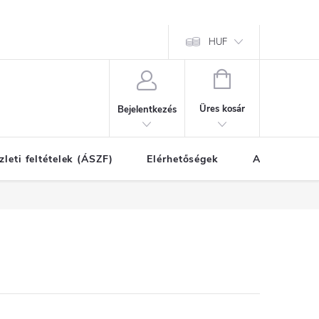
HUF
KOSÁR
Üres kosár
Bejelentkezés
zleti feltételek (ÁSZF)
Elérhetőségek
A vásárlás l