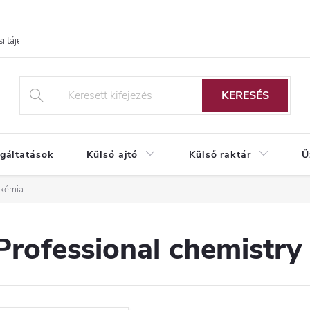
i tájékoztató
KERESÉS
lgáltatások
Külső ajtó
Külső raktár
Ü
 kémia
Professional chemistry