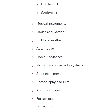
t
Haditechnika
Szoftverek
i
Musical instruments
r
House and Garden
Child and mother
Automotive
Home Appliances
Networks and security systems
í
Shop equipment
t
Photography and Film
Sport and Tourism
For seniors