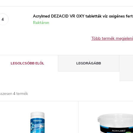
Acrylmed DEZACID VR OXY tabletták víz oxigénes fertő
Raktáron
Több termék megjelen
T
LEGOLCSÓBB ELÖL
LEGDRÁGÁBB
e
r
sszesen
4
termék
m
T
é
e