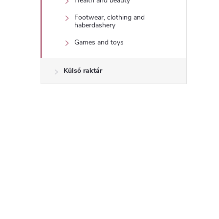
Health and beauty
l
Footwear, clothing and
haberdashery
Games and toys
Külső raktár
i