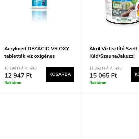
k
r
e
m
k
é
r
k
Acrylmed DEZACID VR OXY
Akril Víztisztító Szett
tabletták víz oxigénes
Kád/Szauna/Jakuzzi
e
e
fertőtlenítéséhez 20 g 1 kg
10 194 Ft ÁFA nélkül
11 862 Ft ÁFA nélkül
12 947 Ft
KOSÁRBA
15 065 Ft
K
n
k
Raktáron
Raktáron
d
e
z
s