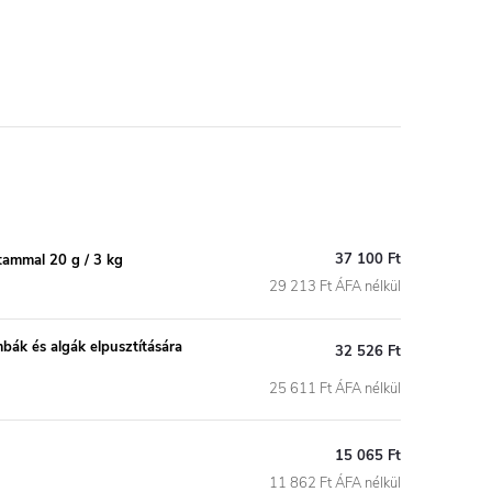
37 100 Ft
ammal 20 g / 3 kg
29 213 Ft ÁFA nélkül
k és algák elpusztítására
32 526 Ft
25 611 Ft ÁFA nélkül
15 065 Ft
11 862 Ft ÁFA nélkül