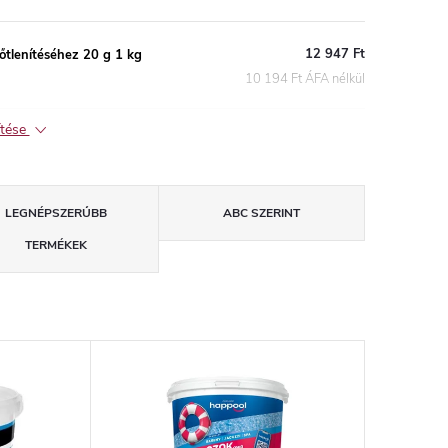
12 947 Ft
tlenítéséhez 20 g 1 kg
10 194 Ft ÁFA nélkül
ítése
LEGNÉPSZERŰBB
ABC SZERINT
TERMÉKEK