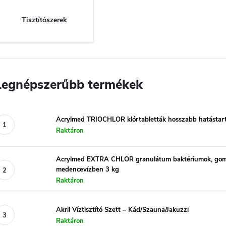
Tisztítószerek
Legnépszerűbb termékek
Acrylmed TRIOCHLOR klórtabletták hosszabb hatástart
Raktáron
Acrylmed EXTRA CHLOR granulátum baktériumok, gombá
medencevízben 3 kg
Raktáron
Akril Víztisztító Szett – Kád/Szauna/Jakuzzi
Raktáron