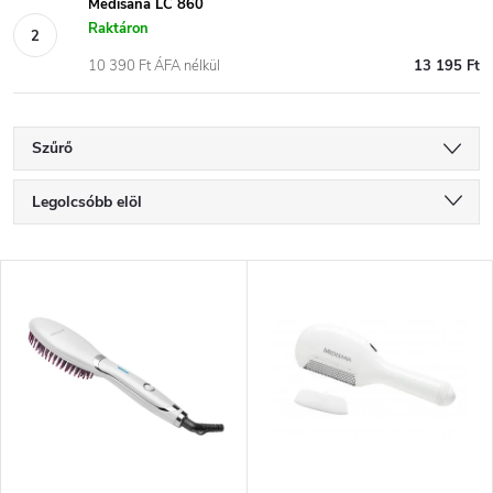
Medisana LC 860
Raktáron
10 390 Ft ÁFA nélkül
13 195 Ft
Szűrő
T
Legolcsóbb elöl
e
Legdrágább
T
Legnépszerűbb termékek
r
e
ABC szerint
m
r
é
m
k