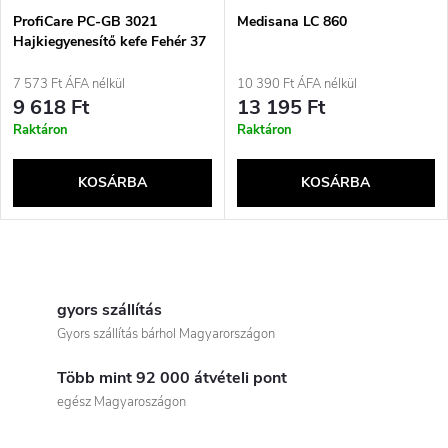
é
e
ProfiCare PC-GB 3021
Medisana LC 860
Hajkiegyenesítő kefe Fehér 37
k
W
k
7 573 Ft ÁFA nélkül
10 390 Ft ÁFA nélkül
e
9 618 Ft
13 195 Ft
r
Raktáron
Raktáron
k
e
KOSÁRBA
KOSÁRBA
l
n
i
L
d
s
i
gyors szállítás
e
Gyors szállítás bárhol Magyarországon
t
s
z
Több mint 92 000 átvételi pont
t
á
egész Magyaroszágon
é
a