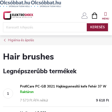
Ugrás
KOSÁR
a
fő
KERESÉS
tartalomhoz
Higiénia és ápolás
Hair brushes
Legnépszerűbb termékek
ProfiCare PC-GB 3021 Hajkiegyenesítő kefe Fehér 37 W
Raktáron
7 573 Ft ÁFA nélkül
9 618 Ft