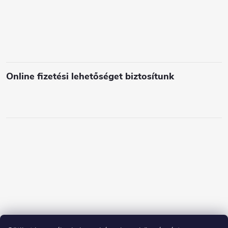
e
m
e
i
Online fizetési lehetőséget biztosítunk