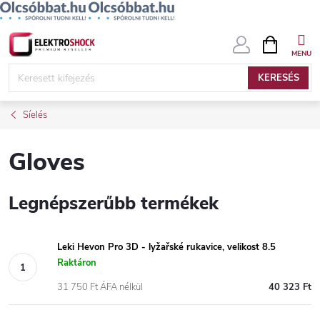
Ugrás
KOSÁR
a
fő
KERESÉS
tartalomhoz
Síelés
Gloves
Legnépszerűbb termékek
Leki Hevon Pro 3D - lyžařské rukavice, velikost 8.5
Raktáron
31 750 Ft ÁFA nélkül
40 323 Ft