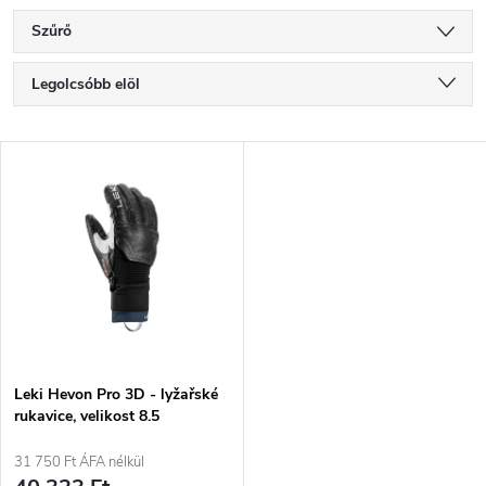
Szűrő
T
Legolcsóbb elöl
e
Legdrágább
T
Legnépszerűbb termékek
r
e
ABC szerint
m
r
é
m
k
é
e
Leki Hevon Pro 3D - lyžařské
rukavice, velikost 8.5
k
k
31 750 Ft ÁFA nélkül