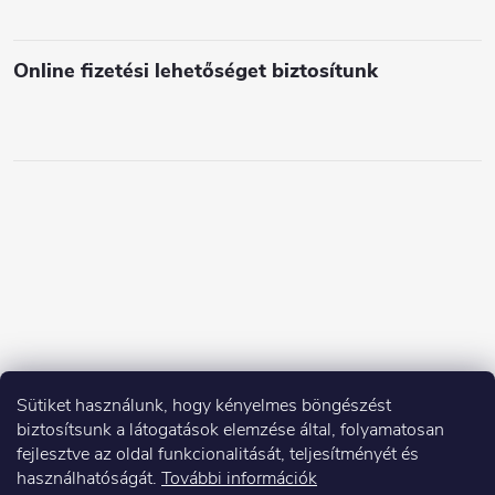
e
i
Online fizetési lehetőséget biztosítunk
Sütiket használunk, hogy kényelmes böngészést
biztosítsunk a látogatások elemzése által, folyamatosan
fejlesztve az oldal funkcionalitását, teljesítményét és
használhatóságát.
További információk