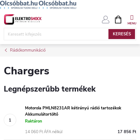
Ugrás
KOSÁR
a
fő
KERESÉS
tartalomhoz
Rádiókommunikáció
Chargers
Legnépszerűbb termékek
Motorola PMLN8231AR kétirányú rádió tartozékok
Akkumulátortöltő
Raktáron
14 060 Ft ÁFA nélkül
17 856 Ft