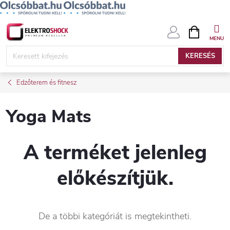
Ugrás
KOSÁR
a
fő
KERESÉS
tartalomhoz
Edzőterem és fitnesz
Yoga Mats
A terméket jelenleg
előkészítjük.
De a többi kategóriát is megtekintheti.