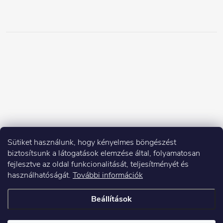
Sütiket használunk, hogy kényelmes böngészést
biztosítsunk a látogatások elemzése által, folyamatosan
fejlesztve az oldal funkcionalitását, teljesítményét és
használhatóságát.
További információk
Beállítások
Copyright 2026
Elektroshock.hu
. Minden jog fenntartva.