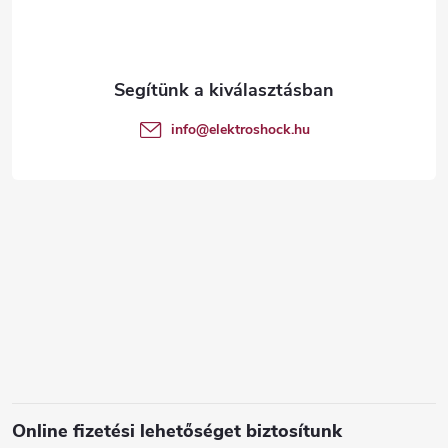
b
l
é
info
@
elektroshock.hu
c
Online fizetési lehetőséget biztosítunk