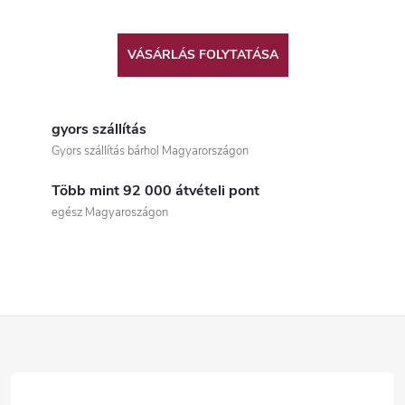
VÁSÁRLÁS FOLYTATÁSA
gyors szállítás
Gyors szállítás bárhol Magyarországon
Több mint 92 000 átvételi pont
egész Magyaroszágon
L
á